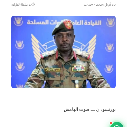
30 أبريل 2024 · 17:19
⏱ 1 دقيقة للقراءة
بورتسودان ـــ صوت الهامش