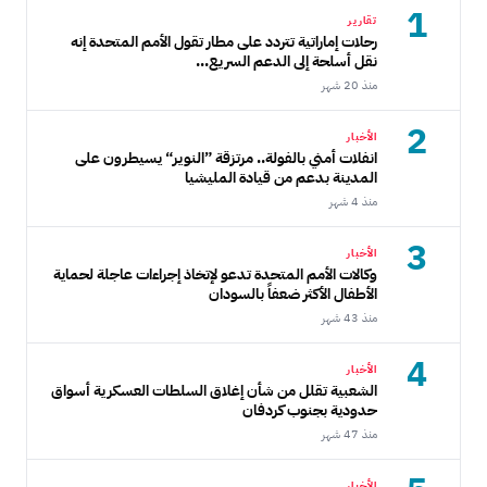
1
تقارير
رحلات إماراتية تتردد على مطار تقول الأمم المتحدة إنه
نقل أسلحة إلى الدعم السريع...
منذ 20 شهر
2
الأخبار
انفلات أمني بالفولة.. مرتزقة ”النوير“ يسيطرون على
المدينة بدعم من قيادة المليشيا
منذ 4 شهر
3
الأخبار
وكالات الأمم المتحدة تدعو لإتخاذ إجراءات عاجلة لحماية
الأطفال الأكثر ضعفاً بالسودان
منذ 43 شهر
4
الأخبار
الشعبية تقلل من شأن إغلاق السلطات العسكرية أسواق
حدودية بجنوب كردفان
منذ 47 شهر
الأخبار