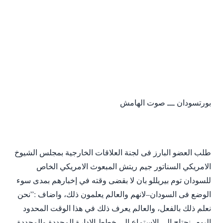
بورتسودان ـــ صوت الهامش
طلب العضو البارز فى لجنة العلاقات الخارجية بمجلس الشيوخ
الامريكي السناتور جيم ريتش المبعوث الامريكي الخاص
للسودان توم بيريللو بان لا بقضى وقته في إخبارهم بمدى سوء
الوضع فى السودان–لانهم والعالم يعلمون ذلك، واضاف :”نحن
نعلم ذلك بالفعل، والعالم يعرف ذلك في هذا الوقت المحدود
اليوم، نحتاج إلى الاستماع إلى خطط الإدارة المحددة والمحددة