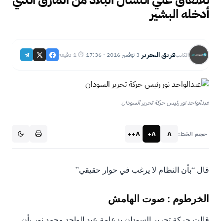
أدخله البشير
فريق التحرير
3 نوفمبر 2016 · 17:36
⏱ 1 دقيقة
الكاتب
·
·
عبدالواحد نور رئيس حركة تحرير السودان
A++
A+
A
حجم الخط:
قال “بأن النظام لا يرغب في حوار حقيقي”
الخرطوم : صوت الهامش
قالت حركة تحرير السودان بزعامة عبد الواحد محمد نور بأن