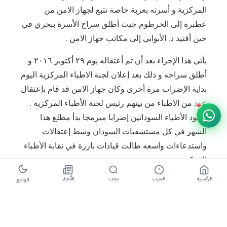
المركزية و أسرته بعربة خاصة تتبع لجهاز الامن من
عطبرة إلى الخرطوم حيث أطلق سراح الأسرة ببحري في
حين أقتيد د. الأبوابي إلى مكاتب جهاز الامن .
يأتي هذا الإجراء بعد أن تم أعتقاله يوم ٢٩ أكتوبر ٢٠١٦ و
أطلق سراحه و ذلك بعد إعلان لجنة الاطباء المركزية اليوم
بداية الإضراب مرة أخرى وكان جهاز الامن قد قام بإعتقال
عدد من الاطباء من بينهم رئيس لجنة الأطباء المركزية .
ويقود الأطباء السودانين إضرابا مبرمجا بدأ مطلع هذا
الشهر في كل مستشفيات السودان وسط إعتقالات
واستدعاءات واسعه طالت قيادات بارزة في نقابة الأطباء
المركزية.
ويطالب الأطباء بتحسين البيئة الصحية وإصلاح الواقع
الرئيسية
الحرب
بحث
الأخبار
الوضع
الصحي بالبلاد.
وأقرت وزارة الصحة أكثر من مره بضعف الخدمات
المخدمة المستشفيات وعللت ذلك لافتقارها للموارد