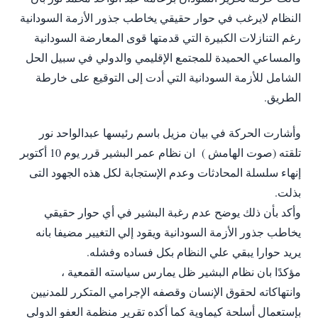
النظام لايرغب في حوار حقيقي يخاطب جذور الأزمة السودانية
رغم التنازلات الكبيرة التي قدمتها قوى المعارضة السودانية
والمساعي الحميدة للمجتمع الإقليمي والدولي في سبيل الحل
الشامل للأزمة السودانية التي أدت إلى التوقيع على خارطة
الطريق.
وأشارت الحركة في بيان مزيل باسم رئيسها عبدالواحد نور
تلقته (صوت الهامش ) ان نظام عمر البشير قرر يوم 10 أكتوبر
إنهاء سلسلة المحادثات وعدم الإستجابة لكل هذه الجهود التى
بذلت.
وأكد بأن ذلك يوضح عدم رغبة البشير في أي حوار حقيقي
يخاطب جذور الأزمة السودانية ويقود إلي التغيير مضيفا بانه
يريد حوارا يبقي علي النظام بكل فساده وفشله.
مؤكدًا بان نظام البشير ظل يمارس سياسته القمعية ،
وانتهاكاته لحقوق الإنسان وقصفه الإجرامي المتكرر للمدنيين
بإستعمال أسلحة كيماوية كما أكده تقرير منظمة العفو الدولي