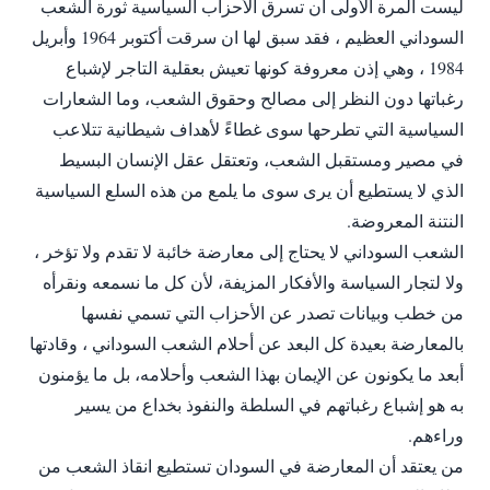
ليست المرة الأولى أن تسرق الأحزاب السياسية ثورة الشعب
السوداني العظيم ، فقد سبق لها ان سرقت أكتوبر 1964 وأبريل
1984 ، وهي إذن معروفة كونها تعيش بعقلية التاجر لإشباع
رغباتها دون النظر إلى مصالح وحقوق الشعب، وما الشعارات
السياسية التي تطرحها سوى غطاءً لأهداف شيطانية تتلاعب
في مصير ومستقبل الشعب، وتعتقل عقل الإنسان البسيط
الذي لا يستطيع أن يرى سوى ما يلمع من هذه السلع السياسية
النتنة المعروضة.
الشعب السوداني لا يحتاج إلى معارضة خائبة لا تقدم ولا تؤخر ،
ولا لتجار السياسة والأفكار المزيفة، لأن كل ما نسمعه ونقرأه
من خطب وبيانات تصدر عن الأحزاب التي تسمي نفسها
بالمعارضة بعيدة كل البعد عن أحلام الشعب السوداني ، وقادتها
أبعد ما يكونون عن الإيمان بهذا الشعب وأحلامه، بل ما يؤمنون
به هو إشباع رغباتهم في السلطة والنفوذ بخداع من يسير
وراءهم.
من يعتقد أن المعارضة في السودان تستطيع انقاذ الشعب من