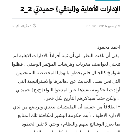
الإدارات الأهلية و{لينقي} حميدتي 2_2
2 ديسمبر 2016 · 06:02
⏱ 1 دقيقة للقراءة
احمد محمود
بقي أن نلفت النظر الي أن ثمة أفراداً بالادارات الاهلية لم
تنحني لعواصف مغريات وهرشات المؤتمر الوطني ، فظلوا
شوامخ كالجبال فلم يحظوا بالهدايا المخصصة اللمنحنيين
التي نحن بصدد الحديث عن دهاليزها والاستراتيجية التي
أرادت الحكومة تنفيذها عبر المدعوا اللواء{ج،ج} حميدتي
، ولكن حتماً سيذكرهم التأريخ بكل فخر .
* انطلاقاً من حقيقة أن المليشيات تتغذي وترتضع من ثدي
الادارة الاهلية ، دأبت حكومة البشير لمكافئة تلك المنابع
بما يعزز الوشائج بينهم والنظام ، وحتي لا تثير الخطوة