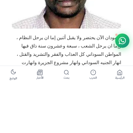
السودان الآن يحتضر ولا يقبل أثنين إما ان يرحل النظام ،
وإما ان يرحل الشعب ، سبعة وعشرون سنة ذاق فيها
المواطن السوداني كل العذاب والفقر والتشريد والقتل ،
انهار الجنيه السوداني وانهار مشروع الجزيرة وانهارت
السكة الحديد وانهار الغزل والنسيج وانهارت مشاريع
الرئيسية
الحرب
بحث
الأخبار
السافنا الغنية وجبل مرة وغزالة جاوزت وغيرها من
الوضع
المشاريع وانهارت الخطوط الجوية السودانية ، هو شنو
الفضل؟؟ في نظري ليس هناك شيئ فضل ، اذا اردنا ان
نحافظ علي الدولة ويظل اسم السودان موجود فأمامنا
خيارين اما ان يرحل النظام واما ان يرحل الشعب ،
السودان لا يقبل بالاثنين معاً .
للحفاظ على الامن والاستقرار اسقاط النظام ضروري ،