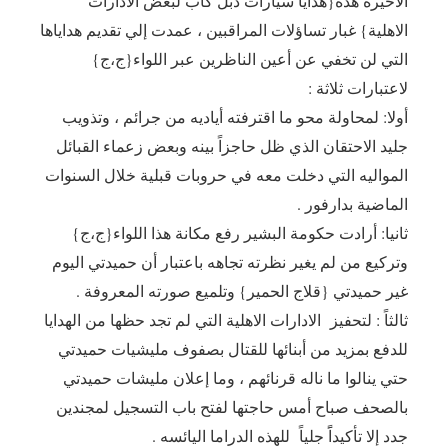
الاخيرة هذه{هدايا سيارات دبل كاب لبعض الادارات
الاهلية} غبار تساؤلات المراقبين ، عمدت إلي تقديم هداياها
التي لن تخفي عن أعين الناظرين عبر اللواء{ج،ج}
لاعتبارات ثلاثة :
أولا: لمحاولة محو ما اقترفته أياديه من جرائم ، وتذويب
جليد الاحتقان الذي ظل حاجزاً بينه وبعض زعماء القبائل
المواليه التي دخلت معه في حروبات قبلية خلال السنوات
الماضية بدارفور .
ثانيا: أرادت حكومة البشير رفع مكانة هذا اللواء{ج،ج}
وتركيع من لم يغير نظرته تجاهه باعتبار أن حميدتي اليوم
غير حميدتي {قلاج الحمير} وتلميع صورته المعروفة .
ثالثاً : لتحفيز الادارات الاهلية التي لم تجد حظها من الهدايا
للدفع بمزيد من أبنائها للقتال بصفوف مليشيات حميدتي
حتي ينالوا ما ناله قرنائهم ، وما إعلان مليشات حميدتي
بالصحف صباح أمس حاجتها لفتح باب التسجيل لمجندين
جدد إلا تأكيداًَ جلياً للهذه الدراما اليائسه .