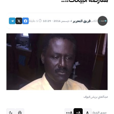
فريق التحرير
4 ديسمبر 2016 · 10:29
⏱ 1 دقيقة
الكاتب
·
·
عبدالغني بريش فيوف
A++
A+
A
حجم الخط: