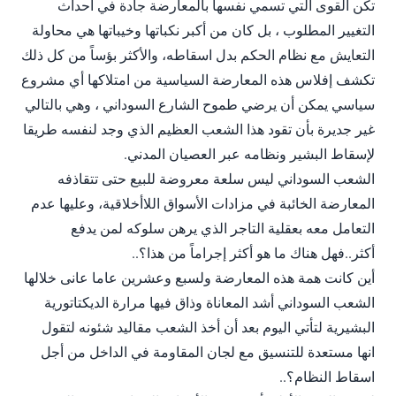
تكن القوى التي تسمي نفسها بالمعارضة جادة في احداث
التغيير المطلوب ، بل كان من أكبر نكباتها وخيباتها هي محاولة
التعايش مع نظام الحكم بدل اسقاطه، والأكثر بؤساً من كل ذلك
تكشف إفلاس هذه المعارضة السياسية من امتلاكها أي مشروع
سياسي يمكن أن يرضي طموح الشارع السوداني ، وهي بالتالي
غير جديرة بأن تقود هذا الشعب العظيم الذي وجد لنفسه طريقا
لإسقاط البشير ونظامه عبر العصيان المدني.
الشعب السوداني ليس سلعة معروضة للبيع حتى تتقاذفه
المعارضة الخائبة في مزادات الأسواق اللاأخلاقية، وعليها عدم
التعامل معه بعقلية التاجر الذي يرهن سلوكه لمن يدفع
أكثر..فهل هناك ما هو أكثر إجراماً من هذا؟..
أين كانت همة هذه المعارضة ولسبع وعشرين عاما عانى خلالها
الشعب السوداني أشد المعاناة وذاق فيها مرارة الديكتاتورية
البشيرية لتأتي اليوم بعد أن أخذ الشعب مقاليد شئونه لتقول
انها مستعدة للتنسيق مع لجان المقاومة في الداخل من أجل
اسقاط النظام؟..