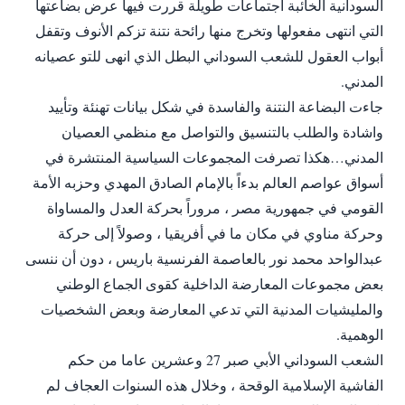
السودانية الخائبة اجتماعات طويلة قررت فيها عرض بضاعتها
التي انتهى مفعولها وتخرج منها رائحة نتنة تزكم الأنوف وتقفل
أبواب العقول للشعب السوداني البطل الذي انهى للتو عصيانه
المدني.
جاءت البضاعة النتنة والفاسدة في شكل بيانات تهنئة وتأييد
واشادة والطلب بالتنسيق والتواصل مع منظمي العصيان
المدني…هكذا تصرفت المجموعات السياسية المنتشرة في
أسواق عواصم العالم بدءاً بالإمام الصادق المهدي وحزبه الأمة
القومي في جمهورية مصر ، مروراً بحركة العدل والمساواة
وحركة مناوي في مكان ما في أفريقيا ، وصولاً إلى حركة
عبدالواحد محمد نور بالعاصمة الفرنسية باريس ، دون أن ننسى
بعض مجموعات المعارضة الداخلية كقوى الجماع الوطني
والمليشيات المدنية التي تدعي المعارضة وبعض الشخصيات
الوهمية.
الشعب السوداني الأبي صبر 27 وعشرين عاما من حكم
الفاشية الإسلامية الوقحة ، وخلال هذه السنوات العجاف لم