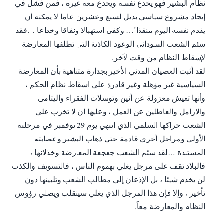
نظام البشير فهو يخدع نفسه ويخدع معه غيره ، فمن فشل في
إيجاد مشروع سياسي بديل لسبع وعشرين عاما لا يمكنه أن
يقدم نفسه اليوم منقذا ً… وكفى استهبالا ونفاقا وخداعا …فقد
سئم الشعب السوداني الوعود الكاذبة التي تطلقها المعارضة
لإسقاط النظام من وقت لآخر.
لقد أثبت العصيان المدني الأخير بجدارة متناهية بأن المعارضة
السياسية غير مؤهلة وغير قادرة على اسقاط نظام الحكم ،
وأنها تعيش معزولة عن أنين وتوسلات الفقراء واليتامى
والارامل والعاطلين عن العمل ، وعليها ان لا تخرب على
الشعب حراكها السلمي الذي انتهي يوم 29 نوفمبر في مرحلته
الأولى ومراحل أخرى قادمة حتى ذهاب البشير وعصابته
المستبدة …لقد سئم الشعب جعجعة المعارضة وخذلانها ،
فالبلاد تقف على مرجل يغلي بهموم الناس ، فالتسويف والكذب
لن يخدم شيئا ، بل الإذعان إلى مطالب الشعب وتلبيتها دون
تأخير ، وإلا فإن هذا المرجل الذي يغلي سينقلب ويصلي رؤوس
النظام والمعارضة معاً.