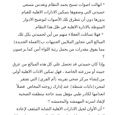
* انهالت اصوات تسبح بحمد النظام وتقدس مسعي
حميدتي التي وصفوها بتمكين الادارات الاهلية للقيام
بدورها دون أن تتطرق تلك الأصوات لتوضيح الادوار
المنوطة بالادارة الاهلية في ظل هذا النظام .
* فهلا تسائلت العقلاء منهم من أين لحميدتي بكل تلك
المبالغ التي تتجاوز الملايين الجنيهات ب{العملة الجديدة}
مما يفوق مقدرات من يحمل رتبة اللواء أمن كما يزعمون
؟
وإذا كان حميدتي قد تحصل علي كل هذه المبالغ من عرق
جبينه أو مزرعته الخاصة ، فهل تمكين الادات الاهلية أولي
من إنشاء مركز صحي بقريته {أم القري} التي تفتقر
لمجرد{دايات شنطة} عند إدارك زوجته المخاض فضلاً
انعدامها لكادر طبي مؤهل يسد حاجة منطقته الصحية
لإنقاذ اسرته المهمشه والمحمشه !!
* آن الأوان لجيل الادارات الاهلية الشابة المثقف لإعادة