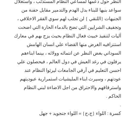
النظر حول دعمها لمساعي النظام المستذئب ، واستغلال
سواعد بنيها للبناء بدل الهدم والتدمير مقابل حفنة من
الجنيهات {اللنقي } لن تجلب لهم سوي الفقر الاخلاقي ،
وتجفيف الشرايين التي تضخ بالدماء الحارة التي اضحت
آليات لتنفيذ خبيث فعال النظام بحيث يزج بهم في معارك
استنزافيه الغرض منها القضاء علي انسان الهامش
السوداني بغض النظر عن انتمائه وولائه ، بينما ابناءهم
يرفلون في رغد العيش في دول العالم ، فيحصلون علي
احسن التعليم في أرقي الجامعات ليرثوا النظام عند
عودتهم ، وسيرث ابناء المليشيات استمرارية عبوديتهم
واسترقاقهم والاحتراق من اجل الاضاءة لبني النظام
الحاكم .
.
كسرة : اللواء {ج،ج} = اللواء جنجويد + جهل