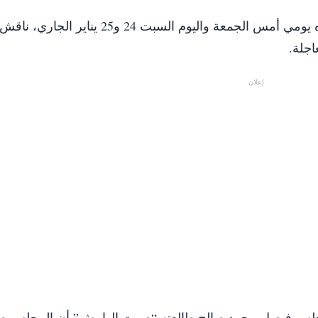
وعقد مجلس الوزراء اجتماعاً استثنائياً خارج مقره يومي أمس الجمعة واليوم السبت 24 و25 يناي
اجلة.
إعلان
لمجلس فيصل محمد صالح طالعته “صوت الهامش” أن المجلس ط