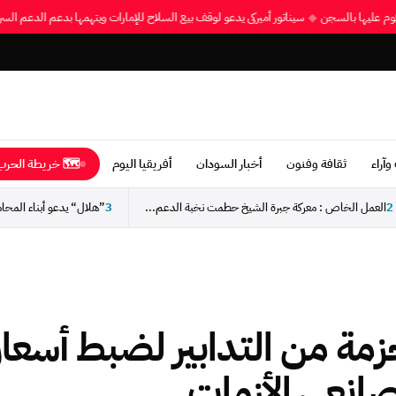
محكوم عليها بالسجن
◆
سيناتور أميركي يدعو لوقف بيع السلاح للإمارات ويتهمها بدعم الدعم ا
وآراء
ثقافة وفنون
أخبار السودان
أفريقيا اليوم
🗺 خريطة الحرب 
2
العمل الخاص : معركة جبرة الشيخ حطمت نخبة الدعم...
3
مة من التدابير لضبط أسعار
انعي الأزمات