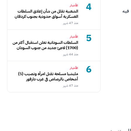
4
الأخبار
ر الجاري، ناقش فيه
الشعبية تقلل من شأن إغلاق السلطات
العسكرية أسواق حدودية بجنوب كردفان
منذ 47 شهر
5
الأخبار
السلطات السودانية تعلن استقبال أكثر من
(1700) لاجئ جديد من جنوب السودان
منذ 44 شهر
6
الأخبار
مليشيا مسلحة تقتل امرأة وتصيب (5)
أشخاص بالرصاص في غرب دارفور
منذ 47 شهر
لب تزويد