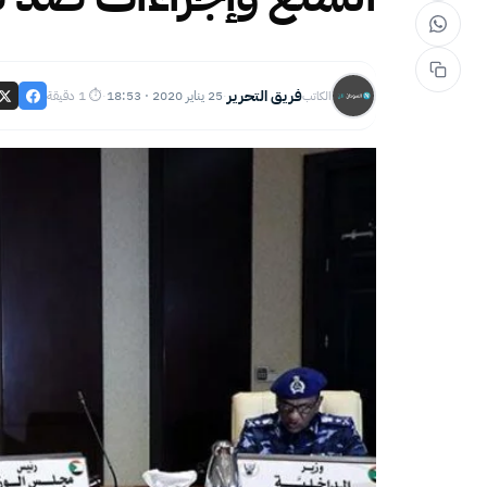
فريق التحرير
25 يناير 2020 · 18:53
⏱ 1 دقيقة
الكاتب
·
·