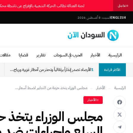
لجنة العدالة تطالب الحركة الشعبية بالإفراج عن ناشطة 
عاجل
ENGLISH
السبت، 8 أغسطس 2026
الرئيسية
الأخبار
الحرب في السودان
تقارير
قضايا
مقالات 
1
الأرصاد تصدر إنذاراً برتقالياً وتحذر من أمطار غزيرة ورياح...
الأكثر قراءة
الرئيسية
←
الأخبار
←
مجلس الوزراء يتخذ حزمة من التدابير لضبط أسعار...
الأخبار
مجلس الوزراء يتخذ حز
السلع وإجراءات ضد ص