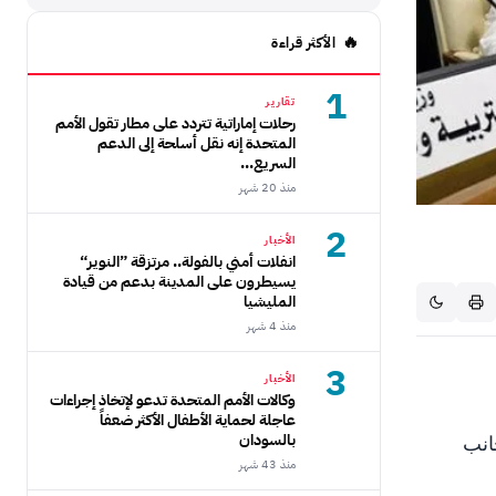
الأكثر قراءة
1
تقارير
رحلات إماراتية تتردد على مطار تقول الأمم
المتحدة إنه نقل أسلحة إلى الدعم
السريع...
منذ 20 شهر
2
الأخبار
انفلات أمني بالفولة.. مرتزقة ”النوير“
يسيطرون على المدينة بدعم من قيادة
المليشيا
منذ 4 شهر
3
الأخبار
وكالات الأمم المتحدة تدعو لإتخاذ إجراءات
عاجلة لحماية الأطفال الأكثر ضعفاً
بالسودان
انب
منذ 43 شهر