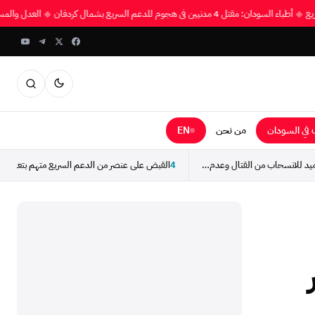
لسريع
◆
أطباء السودان: مقتل 4 مدنيين في هجوم للدعم السريع بشمال كردفان
◆
العدل وال
في السودان
من نحن
EN
”هلال“ يدعو أبناء المحاميد للانسحاب من القتال وعدم الاستجابة...
4
القبض على عنصر من الدعم السريع متهم بتعذيب و