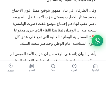
وقال الطرفان في بيان ممهور بتوقيع ممثل قوي الاجماع
محمد مختار الخطيب وممثل حزب الامه فضل الله برمه
ناصر عقب انهاءهم إجتماع موسع تلقت (صوت الهامش)
نسخه منه ان الوفدان ثمنا هذا اللقاء الذي جرى مدفوعا
بروح المسئولية الوطنية العالية التي تقع على عاتق كل
القوى السياسية امام الوطن وجماهير شعبه النبيلة.
وأشار البيان (انه على الرغم من ان حزب الأمة القومي لم
يتمكن من التوقيع على وثيقة مبادرة قوى الإجماع الوطني
المطالبة بتنحي رئيس الجمهورية وحكومته عن السلطة
الرئيسية
الحرب
بحث
الأخبار
الوضع
وتسليمها للشعب السوداني بتاريخ ٣٠ نوفمبر الماضي
لأسباب إجرائية، الا ان الطرفان قد اتفقا على أهمية
الوثيقة من حيث المبدأ ، وأنها احدثت زخما جيدا في
الساحة السياسية في هذا الوقت بالذات ، واتفقا على
تطويرها و تعبئة وتحشيد كل القوى السياسية والمواطنين