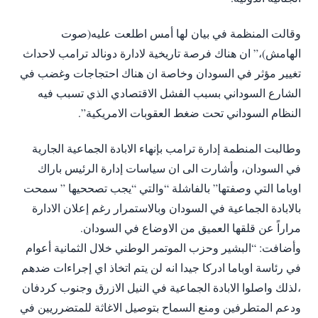
وقالت المنظمة في بيان لها أمس اطلعت عليه(صوت
الهامش)،” ان هناك فرصة تاريخية لادارة دونالد ترامب لاحداث
تغيير مؤثر في السودان وخاصة ان هناك احتجاجات وغضب في
الشارع السوداني بسبب الفشل الاقتصادي الذي تسبب فيه
النظام السوداني تحت ضغط العقوبات الامريكية”.
وطالبت المنطمة إدارة ترامب بإنهاء الابادة الجماعية الجارية
في السودان، وأشارت الى ان سياسات إدارة الرئيس باراك
اوباما التي وصفتها” بالفاشلة “والتي “يجب تصححيها ” سمحت
بالابادة الجماعية في السودان وبالاستمرار رغم إعلان الادارة
مراراً عن قلقها العميق من الاوضاع في السودان.
وأضافت: “البشير وحزب الموتمر الوطني خلال الثمانية أعوام
في رئاسة اوباما ادركا جيدا انه لن يتم اتخاذ اي إجراءات ضدهم
،لذلك واصلوا الابادة الجماعية في النيل الازرق وجنوب كردفان
ودعم المتطرفين ومنع السماح بتوصيل الاغاثة للمتضرريين في