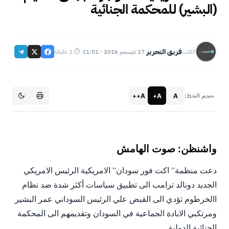
(البشير) للمحكمة الجنائية
فريق التحرير
17 ديسمبر 2016 · 11:01
⏱ 1 دقيقة
الكاتب
·
·
A++
A+
A
حجم الخط:
واشنظن: صوت الهامش
دعت منظمة” اكت فور سودان” الامريكية الرئيس الامريكي
الجديد دونالد ترامب الى تطبيق سياسات أكثر شدة ضد نظام
االخرطوم تؤدي الى القبض علي الرئيس السوداني عمر البشير
ومرتكبي الابادة الجماعية في السودان وتقديمهم الى المحكمة
الجنائية الدولية.