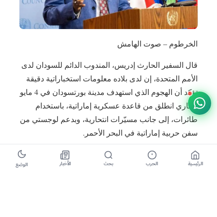
الخرطوم – صوت الهامش
قال السفير الحارث إدريس، المندوب الدائم للسودان لدى
الأمم المتحدة، إن لدى بلاده معلومات استخباراتية دقيقة
تؤكد أن الهجوم الذي استهدف مدينة بورتسودان في 4 مايو
الجاري انطلق من قاعدة عسكرية إماراتية، باستخدام
طائرات، إلى جانب مسيّرات انتحارية، وبدعم لوجستي من
سفن حربية إماراتية في البحر الأحمر.
جاء ذلك خلال مؤتمر صحفي عقده إدريس يوم 19 مايو في
الرئيسية
الحرب
بحث
الأخبار
الوضع
مقر الأمم المتحدة بنيويورك، عقب جلسة مغلقة لمجلس
الأمن خُصصت لمناقشة الأوضاع في السودان، وخاصة
الهجمات على بورتسودان والمنشآت الحيوية في المدينة.
وأعرب إدريس عن عدم رضا بلاده عن طريقة إدارة