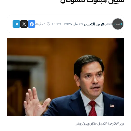
فريق التحرير
20 مايو 2025 · 19:29
⏱ 1 دقيقة
الكاتب
·
·
وزير الخارجية الأميركي ماركو روبيو/رويترز