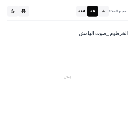
A++
A+
A
حجم الخط:
الخرطوم _صوت الهامش
إعلان