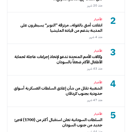
منذ 20 شهر
2
الأخبار
انفلات أمني بالفولة.. مرتزقة ”النوير“ يسيطرون على
المدينة بدعم من قيادة المليشيا
منذ 4 شهر
3
الأخبار
وكالات الأمم المتحدة تدعو لإتخاذ إجراءات عاجلة لحماية
الأطفال الأكثر ضعفاً بالسودان
منذ 43 شهر
4
الأخبار
الشعبية تقلل من شأن إغلاق السلطات العسكرية أسواق
حدودية بجنوب كردفان
منذ 47 شهر
5
الأخبار
السلطات السودانية تعلن استقبال أكثر من (1700) لاجئ
جديد من جنوب السودان
منذ 44 شهر