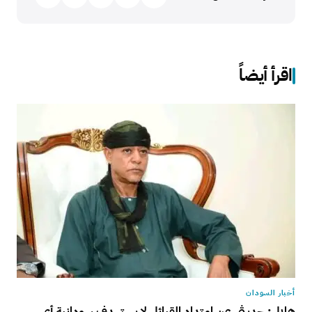
اقرأ أيضاً
أخبار السودان
هلال: حديثي عن امتداد القبائل لا يستهدف سودانية أي