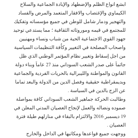
ابشع انواع الظلم والإضطهاد والإبادة الجماعية والسلاح
الكيماوي والإغتصاب والافقار المتعمد والمرض والفساد
والتهجير ودمار شامل للوطن في جميع مؤسساته وتفكيك
للمجتمع في قيمه وموروثاته الثقافية ؛ مما يستدعي توحيد
جهود القوي الاجتماعية الحية من شباب ونساء ومهنيين
واصحاب المصلحة في التغيير وكاُفة التنظيمات السياسية
من اجل إسقاط وتغيير نظام المؤتمر الوطني الذي ظل
جاثماَ على صدر الشعب السوداني منذ 27 عاماَ وبناء دولة
القانون والمواطنة والليبرالية بالحريات الفردية والجماعية
وبديمقراطية حقيقية وفصل الدين من الدولة والبعد تماما
عن الزج بالدين في السياسة .
‎وطالبت الحركة جماهير الشعب السوداني كافة بمواصلة
صموده ونضاله والعمل لإنجاح العصيان المدني المعلن في
19 ديسمبر 2016 والالتزام بالبقاء في منازلهم طيلة فترة
العصيان .
‎ووجهت جميع قواعدها ومكاتبها في الداخل والخارج