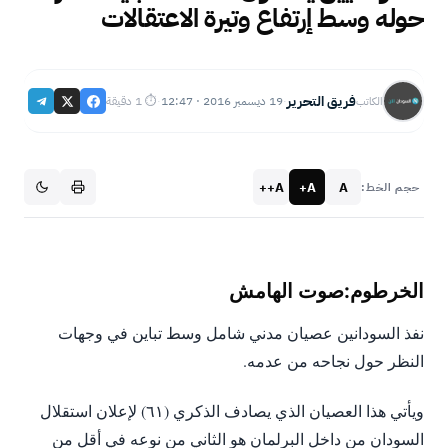
حوله وسط إرتفاع وتيرة الاعتقالات
فريق التحرير
19 ديسمبر 2016 · 12:47
⏱ 1 دقيقة
الكاتب
·
·
A++
A+
A
حجم الخط:
‎نفذ السودانين عصيان مدني شامل وسط تباين في وجهات
النظر حول نجاحه من عدمه.
‎ويأتي هذا العصيان الذي يصادف الذكري (٦١) لإعلان استقلال
السودان من داخل البرلمان هو الثاني من نوعه في أقل من