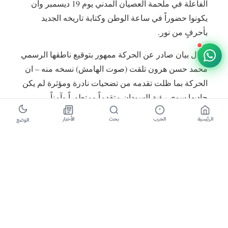
الفاعلة في ملحمة العصيان المدني يوم 19 ديسمبر وأن
يكونوا حضوراً في ساعة الوطن وكتابة تاريخه الجديد
بأحرفٍ من نور.
وقال بيان صادر عن الحركة ممهور بتوقيع ناطقها الرسمي
محمد حسن هرون تلقت (صوت الهامش) نسخه منه – ان
الحركة بما ظلت تقدمه من تضحيات نادرة ومؤثرة لم يكن
حاديها سوى رؤية السودان متقدماً ومتطوراً وآمناً
ومستقراً تخفق راياته في كل محفلٍ وفي مقدمة الأمم .
الرئيسية
الحرب
بحث
الأخبار
الوضع
وأكد بان النضال تتعدد وسائله ولكن غايته واحدة هو خلاص
الوطن من براثن الطغمةِ الفاسدة وبناء دولة المواطنة
وترسيخ قواعد الحكم الراشد وقيم العدل والحرية .
وزاد ما في قوله (لن يفت من عضد الحركة ويحط من
عزمها ونضالها المستمر دعاية الإعلام المُضِل لنظام الإنقاذ
الهالك وأبواقه المأجورة التي تحلم ببقاء عصابتهم تحكم
فوق جماجم وأشلاء الأبرياء إلى الأبد، فيحاولون دق