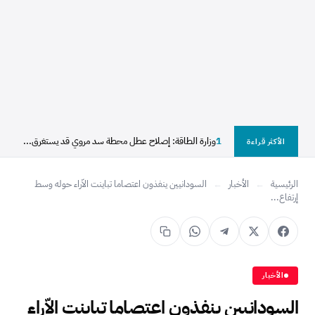
1
وزارة الطاقة: إصلاح عطل محطة سد مروي قد يستغرق...
الأكثر قراءة
الرئيسية
←
الأخبار
←
‎السودانيين ينفذون اعتصاما تباينت الاّراء حوله وسط
إرتفاع...
الأخبار
‎السودانيين ينفذون اعتصاما تباينت الاّراء