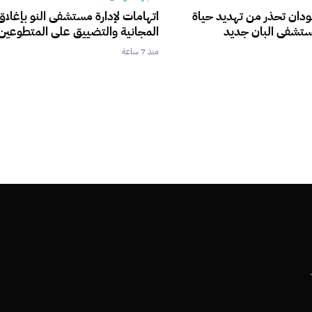
ودان تحذر من تهديد حياة
اتهامات لإدارة مستشفى النو بإغلاق
ستشفى البان جديد
المجانية والتضييق على المتطوعين
منذ 7 ساعة