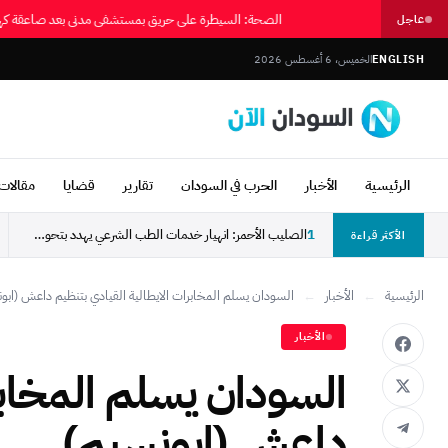
الصحة: السيطرة على حريق بمستشفى مدني بعد صاعقة كه
عاجل
ENGLISH
الخميس، 6 أغسطس 2026
الرئيسية
الأخبار
الحرب في السودان
تقارير
قضايا
مقالات 
1
الصليب الأحمر: انهيار خدمات الطب الشرعي يهدد بتحول آلاف...
الأكثر قراءة
الرئيسية
←
الأخبار
←
الأخبار
‎السودان يسلم المخابر
داعش (ابونسيم)