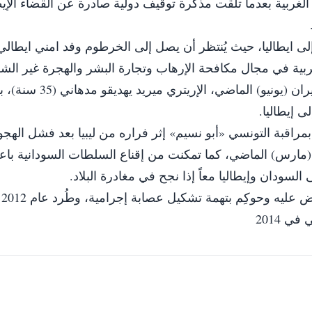
 الغربية بعدما تلقت مذكرة توقيف دولية صادرة عن القضاء الإي
ى ايطاليا، حيث يُنتظر أن يصل إلى الخرطوم وفد امني ايطالي 
ربية في مجال مكافحة الإرهاب وتجارة البشر والهجرة غير الش
لافتاً إلى ان السلطات السودانية أعتقلت في حزيران (يونيو) الماضي، الإري
 إيطاليا.
مراقبة التونسي «أبو نسيم» إثر فراره من ليبيا بعد فشل الهجو
(مارس) الماضي، كما تمكنت من إقناع السلطات السودانية باعت
سودان وإيطاليا معاً إذا نجح في مغادرة البلاد.
‎وذكرت 
ي 2014