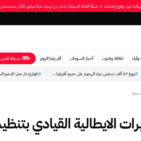
ربائية دون وقوع إصابات
◆
شبكة أطباء السودان تحذر من تهديد حياة مرضى الكلى بمستشفى
وآراء
ثقافة وفنون
أخبار السودان
أفريقيا اليوم
🗺 خريطة الحرب 
2
نزوح 17 ألف شخص جراء الهجوم على حدود أفريقيا...
3
ات الايطالية القيادي بتنظي