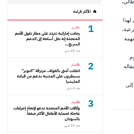
طالي،
الأكثر قراءة
لهذا
1
تقارير
رعية،
رحلات إماراتية تتردد على مطار تقول الأمم
تري ميريد يهديقو مدهاني (35 سنة)، بتهمة
المتحدة إنه نقل أسلحة إلى الدعم
السريع...
منذ 20 شهر
م
2
قاله
الأخبار
انفلات أمني بالفولة.. مرتزقة ”النوير“
يسيطرون على المدينة بدعم من قيادة
المليشيا
تقارير أخرى أن الفزان في عام 2009 قُبض عليه وحوكِم بتهمة تشكيل عصابة إجرامية، وطُرد عام 2012 إلى
منذ 4 شهر
3
الأخبار
وكالات الأمم المتحدة تدعو لإتخاذ إجراءات
عاجلة لحماية الأطفال الأكثر ضعفاً
بالسودان
منذ 43 شهر