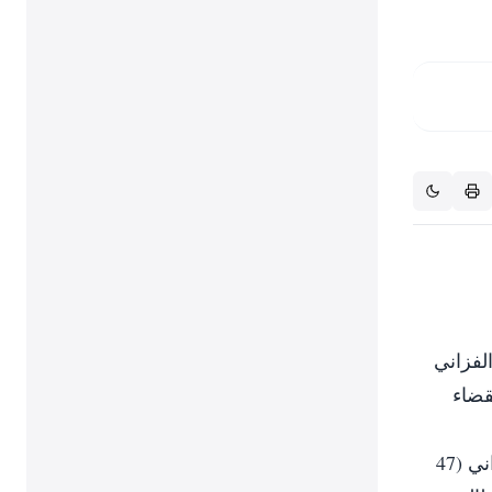
الفزاني
قضاء
‎وقال مسؤول سوداني لـ «الحياة» إن السلطات السودانية وضمن إطار تعاونها في مكافحة الإرهاب أوقفت الفزاني (47