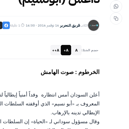
فريق التحرير
16 نوفمبر 2016 · 16:00
⏱ 1 دقيقة
الكاتب
·
·
A++
A+
A
حجم الخط:
أعلن السودان أمس انتظاره وفداً أمنياً إيطالياً
المعروف بـ «أبو نسيم» الذي أوقفته السلطات ال
الإيطالي تدينه بالإرهاب.