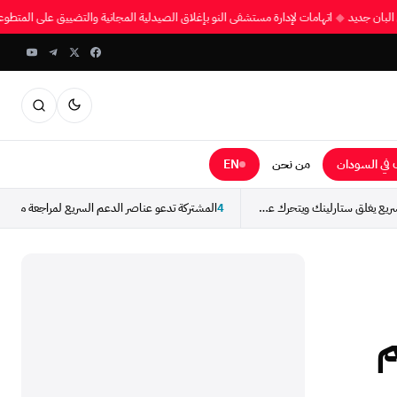
 البان جديد
◆
اتهامات لإدارة مستشفى النو بإغلاق الصيدلية المجانية والتضييق على المتط
في السودان
من نحن
EN
طوارئ دار حمر: الدعم السريع يغلق ستارلينك ويتحرك عسكرياً...
4
م