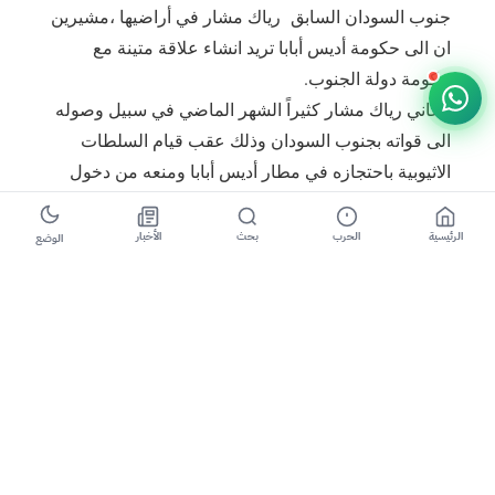
جنوب السودان السابق رياك مشار في أراضيها ، مشيرين
ان الى حكومة أديس أبابا تريد انشاء علاقة متينة مع
حكومة دولة الجنوب.
‎وعاني رياك مشار كثيراً الشهر الماضي في سبيل وصوله
الى قواته بجنوب السودان وذلك عقب قيام السلطات
الاثيوبية باحتجازه في مطار أديس أبابا ومنعه من دخول
اراضيها بعد ان اعتفدت إثيوبيا ان مشار كان متوجها الى
مقر انصاره بمنطقة فقاك القربية من الحدود الجنوب
الرئيسية
الحرب
بحث
الأخبار
الوضع
سودانية -الاثيوبية.
حيث أجبرت السلطات الاثيوبية مشار والذي كان قادما
من رحلة علاجية من جنوب افريقيا الى العودة الى
جوهانسنبرج مرة اخرى.