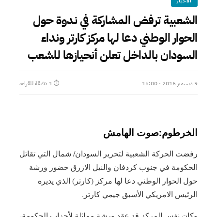
الأخبار
الشعبية ترفض المشاركة في ندوة حول
الحوار الوطني دعا لها مركز كارتر ونداء
السودان بالداخل تعلن أنحيازها للشعب
9 ديسمبر 2016 · 15:00
⏱ 1 دقيقة للقراءة
‎رفضت الحركة الشعبية لتحرير السودان/ شمال التي تقاتل
الحكومة في جنوب كردفان والنيل الازرق حضور ورشة
حول الحوار الوطني دعا لها مركز (كارتر) الذي يديره
الرئيس الامريكي الأسبق جيمي كارتر.
‎وكان نفس المركز قد عقد ورشة مماثلة لأحزاب الحكومة،