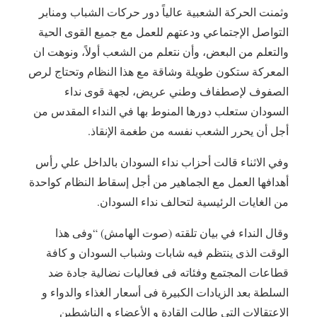
‎وثمنت الحركة الشعبية عالياً دور حركات الشباب ومنابر
التواصل الإجتماعي ودعتهم للعمل مع جميع القوى الحية
والتعلم من البعض، وأن نتعلم من الشعب أولاً، ونوهت ان
المعركة ستكون طويلة وشاقة مع هذا النظام وتحتاج لرص
الصفوف لإصطفاف وطني عريض، لجهة قوى نداء
السودان ستعلب دورها المنوط بها في النداء المقدس من
أجل أن يحرر الشعب نفسه من طغمة الإنقاذ.
‎وفي الاثناء قالت أحزاب نداء السودان بالداخل علي رأس
أهدافها العمل مع الجماهير من أجل إسقاط النظام كواحدة
من الغايات الرئيسية لتحالف نداء السودان.
‎وقال النداء في بيان تلقته (صوت الهامش) “وفى هذا
الوقت الذى ينتظم فيه شابات وشباب السودان و كافة
قطاعات المجتمع وفئاته فى فعاليات نضالية جادة ضد
السلطة بعد الزيادات الكبيرة فى أسعار الغذاء والدواء و
الإعتقالات التى طالت القادة و الأعضاء و الناشطين