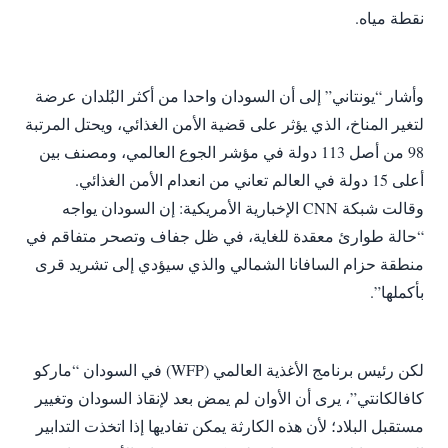
نقطة مياه.
‎وأشار “يونتاني” إلى أن السودان واحدا من أكثر البُلدان عرضة
لتغير المناخ، الذي يؤثر على قضية الأمن الغذائي، ويحتل المرتبة
98 من أصل 113 دولة في مؤشر الجوع العالمي، ومصنف بين
أعلى 15 دولة في العالم تعاني من انعدام الأمن الغذائي.
‎وقالت شبكة CNN الإخبارية الأمريكية: إن السودان يواجه
“حالة طوارئ معقدة للغاية، في ظل جفاف وتصحر متفاقم في
منطقة حزام السافانا الشمالي والذي سيؤدي إلى تشريد قرى
بأكملها”.
‎لكن رئيس برنامج الأغذية العالمي (WFP) في السودان “ماركو
كافالكانتي”، يرى أن الأوان لم يمض بعد لإنقاذ السودان وتغيير
مستقبل البلاد؛ لأن هذه الكارثة يمكن تفاديها إذا اتخذت التدابير