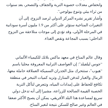
وانخفاض معدلات خصوبة التربة والجفاف والتصحر، بعد سنوات
من ثراء بيئي وتنوع بيولوجي”.
‎وأشار تقرير نشره المركز الدولي لرصد النزوح، إلى أن
التغيرات المناخية ستؤثر على أكثر من 1.9 مليون أسرة سودانية
في المرحلة الأولى، وقد تؤدي إلى موجات
متلاحقة من النزوح
الداخلي؛ بسبب المجاعة ونقص الغذاء.
‎وقال عالم المناخ في معهد ماكس بلانك للكيمياء الألماني
“جوس ليلفيلد”: إن العواصف الترابية المعروفة محليا باسم
“هبوب”، ستتحرك مثل الجدران السميكة العملاقة حاملة معها،
الرمال والغبار لتدفن المنازل وتزيد كميات التبخر في منطقة
تكافح للحفاظ على إمدادات المياه، وتتعرض لتآكل التربة
الخصبة القيمة الصالحة للزراعة، مشيرا إلى أنه تدخل دولي
سريع لمساعدة هذا البلد الأفريقي، يمكن أن يصبح الأكثر ضعفا
في العالم وغير صالح للسكن نتيجة لتغير المناخ.