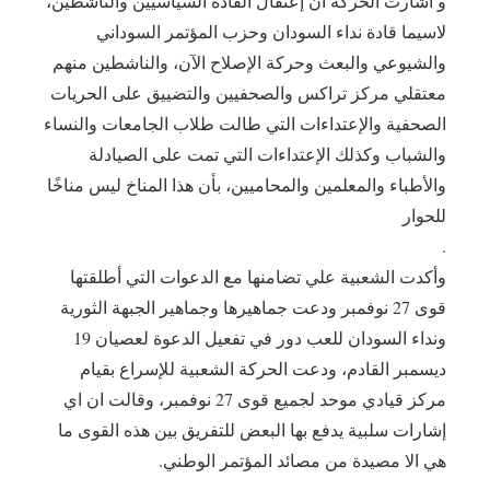
‎و أشارت الحركة ان إعتقال القادة السياسيين والناشطين،
لاسيما قادة نداء السودان وحزب المؤتمر السوداني
والشيوعي والبعث وحركة الإصلاح الآن، والناشطين منهم
معتقلي مركز تراكس والصحفيين والتضييق على الحريات
الصحفية والإعتداءات التي طالت طلاب الجامعات والنساء
والشباب وكذلك الإعتداءات التي تمت على الصيادلة
والأطباء والمعلمين والمحاميين، بأن هذا المناخ ليس مناخًا
للحوار
.
‎وأكدت الشعبية علي تضامنها مع الدعوات التي أطلقتها
قوى 27 نوفمبر ودعت جماهيرها وجماهير الجبهة الثورية
ونداء السودان للعب دور في تفعيل الدعوة لعصيان 19
ديسمبر القادم، ودعت الحركة الشعبية للإسراع بقيام
مركز قيادي موحد لجميع قوى 27 نوفمبر، وقالت ان اي
إشارات سلبية يدفع بها البعض للتفريق بين هذه القوى ما
هي الا مصيدة من مصائد المؤتمر الوطني.