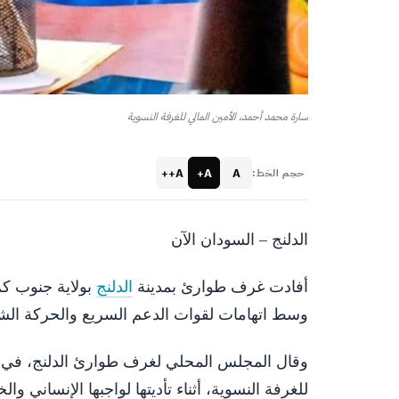
سارة محمد أحمد، الأمين المالي للغرفة النسوية
A++
A+
A
حجم الخط:
الدلنج – السودان الآن
أفادت غرف طوارئ بمدينة
الدلنج
وسط اتهامات لقوات الدعم السريع والحركة الشع
وقال المجلس المحلي لغرف طوارئ الدلنج، في بي
للغرفة النسوية، أثناء تأديتها لواجبها الإنساني وا