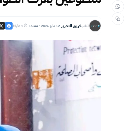
فريق التحرير
12 مايو 2026 · 16:44
⏱ 1 دقيقة
الكاتب
·
·