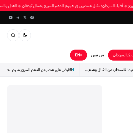
السريع
◆
أطباء السودان: مقتل 4 مدنيين في هجوم للدعم السريع بشمال كردفان
◆
العدل وا
في السودان
من نحن
EN
”هلال“ يدعو أبناء المحاميد للانسحاب من القتال وعدم الاستجابة...
4
القبض على عنصر من الدعم السريع متهم بتعذيب و