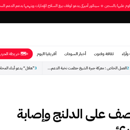
ة محكوم عليها بالسجن
◆
سيناتور أميركي يدعو لوقف بيع السلاح للإمارات ويتهمها بدعم الدعم 
وآراء
ثقافة وفنون
أخبار السودان
أفريقيا اليوم
🗺 خريطة الحرب 
2
العمل الخاص : معركة جبرة الشيخ حطمت نخبة الدعم...
3
ي قصف على الدلنج وإصابة
رئ