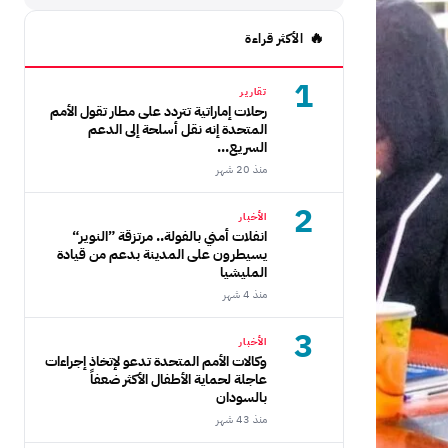
الأكثر قراءة
1
تقارير
رحلات إماراتية تتردد على مطار تقول الأمم
المتحدة إنه نقل أسلحة إلى الدعم
السريع...
منذ 20 شهر
2
الأخبار
انفلات أمني بالفولة.. مرتزقة ”النوير“
يسيطرون على المدينة بدعم من قيادة
المليشيا
منذ 4 شهر
3
الأخبار
وكالات الأمم المتحدة تدعو لإتخاذ إجراءات
عاجلة لحماية الأطفال الأكثر ضعفاً
بالسودان
منذ 43 شهر