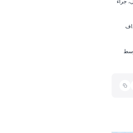
، جراء
داف
وسط