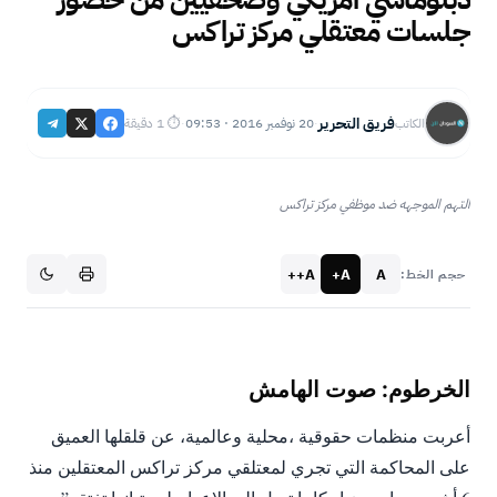
جلسات معتقلي مركز تراكس
فريق التحرير
20 نوفمبر 2016 · 09:53
⏱ 1 دقيقة
الكاتب
·
·
التهم الموجهه ضد موظفي مركز تراكس
A++
A+
A
حجم الخط:
الخرطوم: صوت الهامش
أعربت منظمات حقوقية ،محلية وعالمية، عن قلقلها العميق
على المحاكمة التي تجري لمعتلقي مركز تراكس المعتقلين منذ