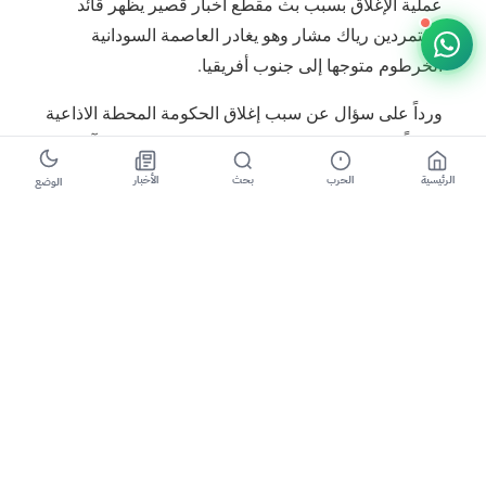
عملية الإغلاق بسبب بث مقطع أخبار قصير يظهر قائد
المتمردين رياك مشار وهو يغادر العاصمة السودانية
الخرطوم متوجها إلى جنوب أفريقيا.
ورداً على سؤال عن سبب إغلاق الحكومة المحطة الاذاعية
مؤقتاً، قال وزير الإعلام مايكل ماكوي: إن محطة “آي
راديو” التي تتلقى تمويلاً من الحكومة الأمريكية، تعمل
الرئيسية
الحرب
بحث
الأخبار
الوضع
بصورة غير أخلاقية