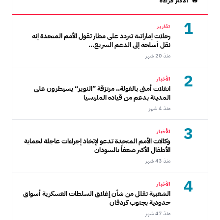
الأكثر قراءة
1
تقارير
رحلات إماراتية تتردد على مطار تقول الأمم المتحدة إنه
نقل أسلحة إلى الدعم السريع...
منذ 20 شهر
2
الأخبار
انفلات أمني بالفولة.. مرتزقة ”النوير“ يسيطرون على
المدينة بدعم من قيادة المليشيا
منذ 4 شهر
3
الأخبار
وكالات الأمم المتحدة تدعو لإتخاذ إجراءات عاجلة لحماية
الأطفال الأكثر ضعفاً بالسودان
منذ 43 شهر
4
الأخبار
الشعبية تقلل من شأن إغلاق السلطات العسكرية أسواق
حدودية بجنوب كردفان
منذ 47 شهر