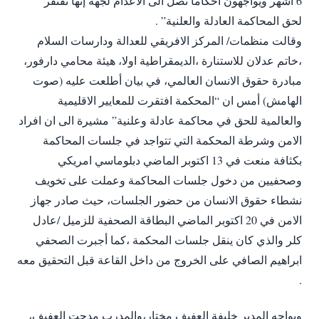
6 أشهر ويواجهون احكاما تصل الى الاعدام لجهة إنها تفتقر”
لحق المحاكمة العادلة والعلنية” .
وقالت منظمات/ المركز الافريقي للعدالة ودارسات السلام
،خاتم عدلان للاستنارة ،الديمقراطية اولا، هيئة محامي دارفور،
مبادرة حقوق الانسان العالمي، في بيان أطلعت عليه (صوت
الهامش) أمس ان “المحكمة افتقرت للمعايير الاقليمية
والعالمية للحق في محاكمة عادلة وعلنية” مشيرة الى ان افراد
الامن وشرطة المحكمة التي تتواجد في جلسات المحاكمة
بكثافة منعت في 13 اكتوبر الماضي دبلوماسي امريكي
وصحفيين من دخول جلسات المحاكمة وعملت على تخويف
نشطاء حقوق الانسان من حضور الجلسات، حيث صادر جهاز
الامن في 20 اكتوبر الماضي البطاقة الصحفية للزميل /عادل
كلر والذي كان ينقل جلسات المحكمة ،كما أجبرت الصحفي
ابراهيم الصافي على الخروج من داخل القاعة قبل التحقيق معه
.
ويواجه المدير خليفة العفيف مختار،والمدرب مدحت العفيف،