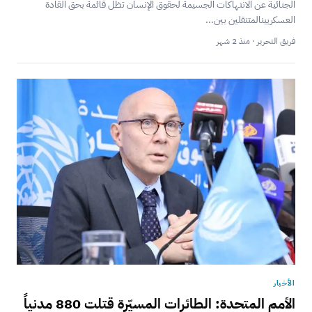
الجنائية عن الانتهاكات الجسيمة لحقوق الإنسان تظل قائمة بحق القادة
العسكريينالمتنقلين بين...
فريق التحرير · منذ 2 شهر
الأخبار
الأمم المتحدة: الطائرات المسيّرة قتلت 880 مدنياً