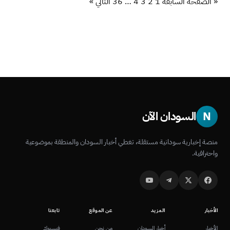
« الصفحة السابقة
1
2
3
4
…
36
التالي »
N
السودان الآن
منصة إخبارية سودانية مستقلة، تغطي أخبار السودان والمنطقة بموضوعية
واحترافية.
الأخبار
المزيد
عن الموقع
تابعنا
الأخبار
أخبار السودان
من نحن
فيسبوك