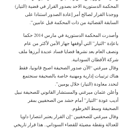
المحكمة الدستورية الاحد بصدور القرار في قضية (التيار)
ووجدنا القرار لصالح أمر إعادة الصدور استنادا على
السابقة القضائية من ذات المحكمة قبل عامين”.
وأصدرت المحكمة الدستورية في مارس 2014 حكما
باعإدة “التيار” التي أوقفها جهاز الأمن لأكثر من عام
ونصف العام بعد نشرها قضايا فساد عديدة أبرزها ملف
شركة الأقطان السودانية.
وقال ميرغني “الآن صدور الصحيفة اصبح قانونيا، فقط
هناك ترتيبات إدارية ومهنية خاصة بالصحيفة سنجتمع
لنحدد معاودة (التيار) خلال يومين”.
وأعلن عثمان ميرغني والمستشار القانوني للصحيفة نبيل
أديب عودة “التيار” أمام حشد من الصحفيين بمقر
الصحيفة وسط الخرطوم.
وقال ميرغني للصحفيين “إن القرار يعتبر انتصارا داويا
للعدالة ونقطة مضيئة للقضاء السوداني.. هذا قرار تاريخي