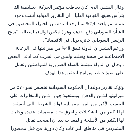
وقال البشير، الذى كان يخاطب مؤتمر الحركة الاسلامية التى
يترأس هئيتها القيادية العليا – ان التقارير الدولية أثبتت وجود
نسبة نمو بلغت 2,4% مما وجد اشادة من الخبراء المختصين في
الشأن السوداني دفع احدهم وهو (اليكس لوال) بالمطالبة “بمنح
الرئيس السوداني جائزة نوبل في الاقتصاد” .
وزعم البشير ان الدولة تنفق 48% من ميزانيتها في الرعاية
الاجتماعية من صحة وتعليم وليس في الحرب كما ادعى البعض
، وقال ان الدولة مهتمة بالسلع الضرورية للمواطنين وتعمل
على تنفيذ خطط وبرامج لتحقيق هذا الهدف.
وتؤكد تقارير دولية ان الحكومة السودانية تخصص نحو ٧٠٪ من
ميزانيتها للامن والدفاع. ويستحوذ جهاز الامن والمخابرات على
النصيب الأكبر من الميزانية ويليه قوات الشرطة التي أضيفت
لها الكثير من التشكيلات والفرق تحت مسميات عديدة وجلبت
لها الكثير من الأسلحة والمعدات بعد ان أصبحت تقاتل
المتمردين في مناطق النزاعات وكان دورها من قبل محصورا