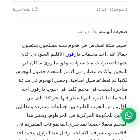
1 مايو 2016 · 15:13
⏱ 1 دقيقة للقراءة
صحيفة الهامش/ أ. ف. ب
أصيب ستة اشخاص في هجوم شنه مسلحون يمتطون
جمالا على احد مخيمات
دارفور
، الاقليم السوداني الذي
يشهد اضطرابات منذ سنوات، وفق ما روى سكان في
المخيم. وأكدت مصادر في الامم المتحدة حصول الهجوم،
لكنها لم تعط تفاصيل اضافية. وحصل الهجوم في ساعة
متأخرة السبت في مخيم كلمه في جنوب دارفور، احد
المخيمات الكبيرة التي استقر فيها نحو 100 الف من
الفارين من الحرب الدائرة بين جماعات متمردة ومقاتلين
موالين للحكومة المركزية في الخرطوم. ويعتبر هذا
المخيم معقلا حصينا لمناصري المجموعات المتمردة في
الاقليم، وتنتشر فيه الاسلحة. وقال عبد الرازق محمد احد