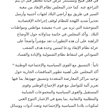
في فعل قبيح ومستنكر عرض حياته للخطر قبل أن يتم
التراجع عنه. كما حذر المجلس نظام الإنقاذ من مغبة
السير في طريق بيع أراضي البلاد لجهات أجنبية وأرسل
تحذيراً شديد اللهجة للنظام لوقف إجراءاته الإقتصادية
المتوحشة التي تزيد من عبء معيشة مواطني ومواطنات
البلاد . وأكد المجلس في خاتمة مداولاته حول الأوضاع
الراهنة على أن هذه التطورات تعد مؤشراً واضحاً على
عزلة نظام الإنقاذ ودعا لتمتين وحدة هدف الشعب
السوداني في اسقاط نظام الشمولية والإبادة والفساد.
ثانياً : التنسيق مع القوى السياسية والإجتماعية الوطنية:*
أكد المجلس على أهمية تطوير المناقشات الجارية حول
توحيد مراكز المعارضة المتعددة وتنسيق جهودها, بما فيها
تعزيز آلية للتواصل مع قوى الإجماع الوطني وقوى
المستقبل والقوى السياسية والمجموعات الشبابية
والمطلبية والنقابية, بما يضع في الإعتبار التنوع الغني
لمكونات بلادنا السياسية والإجتماعية وتعدد أدوات ووسائل