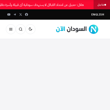
هلال: حديثي عن امتداد القبائل لا يستهدف سودانية أي قبيلة وأسرة دقل
عاجل
ENGLISH