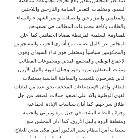
كما نظر المجلس بتقدير بالغ لحراك مجموعات مناهضة
السدود ومخلفات التعدين السامة والنازحين واللاجئين
والمعلمين والمزارعين والصيادلة وأسر الشهداء والنساء
والطلاب وكافة مجموعات المطالب في تصعيدهم
للمقاومة السلمية المرتبطة بقضايا الجماهير. كما أعلن
المجلس عن كامل تضامنه مع أسرى الحرب والمسجونين
والمحكومين سياسياً ومعتقلي قوى نداء السودان وقوى
الإجماع الوطني والمجتمع المدني ومجموعات المطالب
ومئات المعتقلين من دارفور وجبال النوبة والنيل الأزرق
الذين يتعرضون للتعذيب والمعاملة القاسية بمعتقلات
النظام, وأدان الإستدعاءات المجحفة بحق عدد من قيادات
القوى الوطنية وأكد على تصعيد حملات الضغط من أجل
اطلاق سراحهم. كما أدان سياسات الإبادة الجماعية
وجرائم النظام البشعة في جبل مرة ونيرتتي والجنينة
ومنطقة الروم بالنيل الأزرق. كما أدان المجلس منع
سلطات أمن النظام سفر الدكتور أمين مكي مدني للعلاج