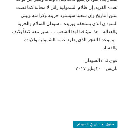
تعدده الفريد, إن ظلام الشمولية زائل لا محالة كما نصت
سنن التاريخ وإن شعبنا سيسترد حريته وكرامته ويبني
السودان الذي يستحقه ويريده .. سودان السلام والحرية
والعدالة .. هذا ميثاقنا لهذا الشعب … نسير معه كتفاً بكتف
.. وموعدنا الفجر الذي يطرد عتمة الشمولية والإبادة
والفساد.
قوى نداء السودان
باريس – ٢٠ يناير ٢٠١٧
حقوق الإنسان في السودان