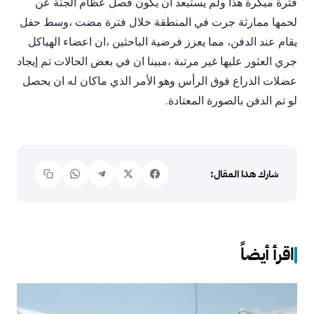
فترة مبكرة هذا ولم يستبعد ان يكون فصل عظام الجثة عن
لحمها ممارثة جرت في المنطقة خلال فترة مضت ،وسط حفل
يقام عند الدفن، مما يعزز فرضية الباحثين ،ان اعضاء الهياكل
جري العثور عليها غير مرتبة ،مبينا ان في بعض الحالات تم إيجاد
عضلات الذراع فوق الرأس وهو الأمر الذي ماكان له ان يحصل
لو تم الدفن بالصورة المعتادة.‬
شارك هذا المقال:
اقرأ أيضاً