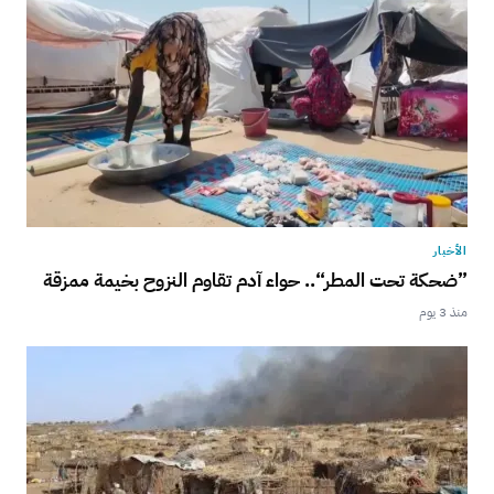
الأخبار
”ضحكة تحت المطر“.. حواء آدم تقاوم النزوح بخيمة ممزقة
منذ 3 يوم