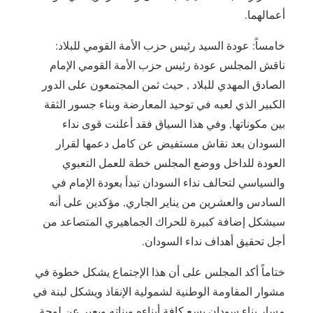
أعمالهما.
خامساً: عودة السيد رئيس حزب الأمة القومي للبلاد:
ناقش المجلس عودة رئيس حزب الأمة القومي الإمام
الصادق المهدي للبلاد , حيث ثمن المجتمعون على الدور
الكبير الذي لعبه في توحيد المعارضة وبناء جسور الثقة
بين مكوناتها, وفي هذا السياق فقد أعلنت قوى نداء
السودان بعد نقاش مستفيض عن كامل دعمها لقرار
العودة للداخل ووضع المجلس خطة للعمل التعبوي
والسياسي لتحالف نداء السودان تبدأ بعودة الإمام في
السادس والعشرين من يناير الجاري, مؤكدين على أنه
سيشكل إضافة كبيرة للحراك الجماهيري المتصاعد من
أجل تحقيق أهداف نداء السودان.
ختاماً أكد المجلس على أن هذا الإجتماع يشكل خطوة في
مشوار المقاومة الوطنية لشمولية الإنقاذ ويشكل لبنة في
مسار بناء سودان يسع كافة أبناءه وبناته ويعبر عن لوحة