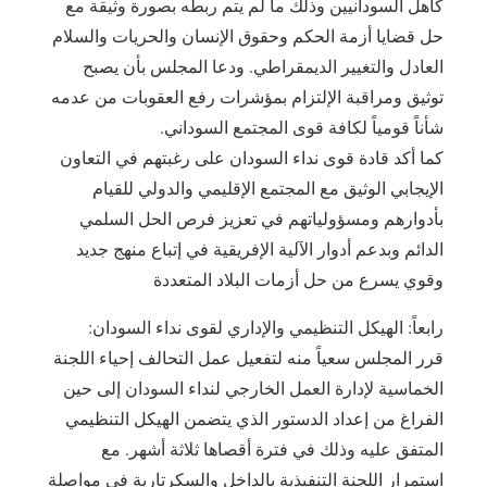
كاهل السودانيين وذلك ما لم يتم ربطه بصورة وثيقة مع
حل قضايا أزمة الحكم وحقوق الإنسان والحريات والسلام
العادل والتغيير الديمقراطي. ودعا المجلس بأن يصبح
توثيق ومراقبة الإلتزام بمؤشرات رفع العقوبات من عدمه
شأناً قومياً لكافة قوى المجتمع السوداني.
كما أكد قادة قوى نداء السودان على رغبتهم في التعاون
الإيجابي الوثيق مع المجتمع الإقليمي والدولي للقيام
بأدوارهم ومسؤولياتهم في تعزيز فرص الحل السلمي
الدائم وبدعم أدوار الآلية الإفريقية في إتباع منهج جديد
وقوي يسرع من حل أزمات البلاد المتعددة
رابعاً: الهيكل التنظيمي والإداري لقوى نداء السودان:
قرر المجلس سعياً منه لتفعيل عمل التحالف إحياء اللجنة
الخماسية لإدارة العمل الخارجي لنداء السودان إلى حين
الفراغ من إعداد الدستور الذي يتضمن الهيكل التنظيمي
المتفق عليه وذلك في فترة أقصاها ثلاثة أشهر. مع
استمرار اللجنة التنفيذية بالداخل والسكرتارية في مواصلة