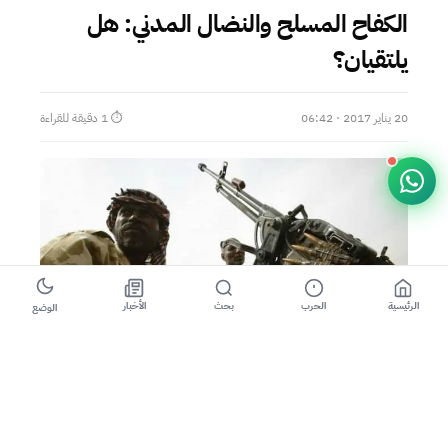
الكفاح المسلح والنضال المدني: هل
يلتقيان؟
20 يناير 2017 · 06:42
⏱ 1 دقيقة للقراءة
الرئيسية
الحرب
بحث
الأخبار
الوضع