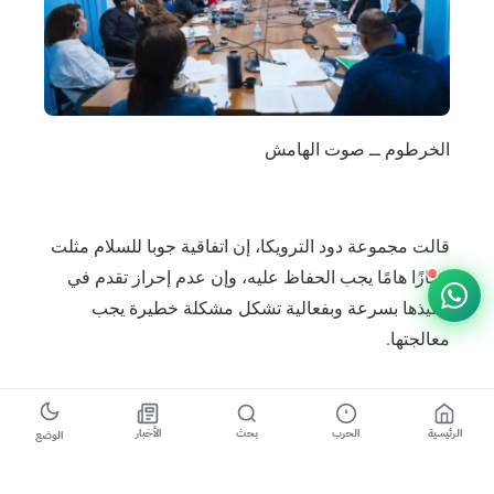
الخرطوم ــ صوت الهامش
قالت مجموعة دود الترويكا، إن اتفاقية جوبا للسلام مثلت
إنجازًا هامًا يجب الحفاظ عليه، وإن عدم إحراز تقدم في
تنفيذها بسرعة وبفعالية تشكل مشكلة خطيرة يجب
معالجتها.
وأضافت أن الاتفاقية تشكل أهمية خاصة للمجتمعات خارج
الرئيسية
الحرب
بحث
الأخبار
الوضع
الخرطوم المتضررة لعقود من الصراع، ولكي يحقق