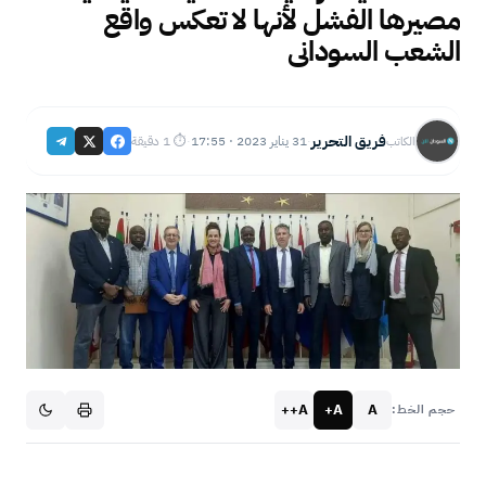
مصيرها الفشل لأنها لا تعكس واقع
الشعب السودانى
فريق التحرير
31 يناير 2023 · 17:55
⏱ 1 دقيقة
الكاتب
·
·
A++
A+
A
حجم الخط: