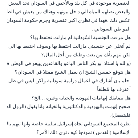
العنصرية موجودة في كل بلد وبالأخص في السودان تجد البعض يشر
والبعض تصلهم المياه الي داخل بيوتهم وهناك من يعيش في الظلام
عكس ذلك .فهذا في نظري اكبر عنصرية وجرم حكومة السودان ترت
المواطن السوداني .
هل مزقت الجنسية السُودانية ام مازلت تحتفظ بها؟
لم أتخلي عن جنسيتي مازالت احتفظ بها وسوف احتفظ بها الي اخر ي
لكن تتهم بأنك من بعت وطنك من أجل المال؟
(والله يا استاذ ابو بكر الناس الباعو والقاعدين يبيعو في الوطن قاع
هل نتوقع خميس الشيخ ان يعمل الشيخ ممثلا في السودان؟
احلم بان أشارك في اعمال درامية سودانية ولكن ليس في ظل الحكوم
أعترف بها مُطلقاَ
هل تضايقك إتهامات اليهودية والخيانه وغيره …الخ؟
صحيح إتهمت باليهودية والدكتاتورية والخيانه وانا بقول (الزول الدائ
فليتفضل).
نظرة المجتمع السوداني تجاه إسرائيل سلبية خاصة وانها تتهم بالاع
الإسلامية (القدس ) نموذجا كيف تري ذلك الأمر؟