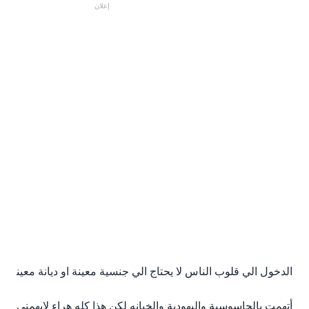
إعلان
الدخول الي قلوب الناس لا يحتاج الي جنسية معينة او ديانة معينة
أتهمت بالجاسوسية واليهودية والخيانه لكن هذا كله هراء لايهمني