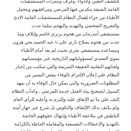
للكشف الطبي والدواء ,وغرف وممرات المستشفيات
العامة الضيقة يتكدس فيها المرضي ومرافقيهم ويتحمل
الأطباء من جراء إهمال النظام للمستشفيات العامة الاذئ
والتجريح الشخصي والتهديد والتهجم مثلما حدث
بمستشفي أمدرمان من هجوم بربري غاشم وإتلاف وما
حدث من هجوم بسلاح ناري علي د/ عبد الحميد يحي هرون
ومساعده بمستشفي بحري بحيث لم يعد أمام الأطباء
سوي التصدي لمسؤولياتهم التاريخية عبر مؤسساتهم
ولجانهم النقابية الحقيقة الشريفة والتي تمكنت من إجبار
النظام علي إعلان الإلتزام بالوفاء ببعض اليسير من
المطلوبات الضرورية والتي يمكن حال الوفاء به أن يمهد
السبيل لتصحيح بيئة العمل خدمة للمرضي ، وكدأب النظام
إلتف علي ما تم الإتفاق عليه وإلتزم به وأعلنه للرأي العام
ولم يكتف بذلك الإلتفاف والنكوص بل شرع عبر جهاز أمنه
الباطش في ملاحقة الأطباء وإنتهاك حقوقهم الخاصة
بالتهديد والإعتقالات التعسفية والمعاملة الحاطة بالكرامة