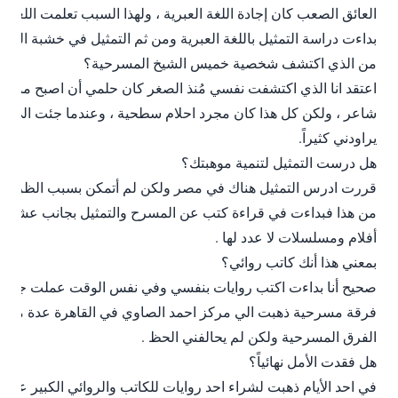
العائق الصعب كان إجادة اللغة العبرية ، ولهذا السبب تعلمت اللغة ال
بداءت دراسة التمثيل باللغة العبرية ومن ثم التمثيل في خشبة المسار
من الذي اكتشف شخصية خميس الشيخ المسرحية؟
اعتقد انا الذي اكتشفت نفسي مُنذ الصغر كان حلمي أن اصبح ممثل او
شاعر ، ولكن كل هذا كان مجرد احلام سطحية ، وعندما جئت الي مصر
يراودني كثيراً.
هل درست التمثيل لتنمية موهبتك؟
قررت ادرس التمثيل هناك في مصر ولكن لم أتمكن بسبب الظروف ال
من هذا فبداءت في قراءة كتب عن المسرح والتمثيل بجانب عشرات
أفلام ومسلسلات لا عدد لها .
بمعني هذا أنك كاتب روائي؟
صحيح أنا بداءت اكتب روايات بنفسي وفي نفس الوقت عملت جاهدا 
فرقة مسرحية ذهبت الي مركز احمد الصاوي في القاهرة عدة مرات 
الفرق المسرحية ولكن لم يحالفني الحظ .
هل فقدت الأمل نهائياً؟
في احد الأيام ذهبت لشراء احد روايات للكاتب والروائي الكبير علا الأ