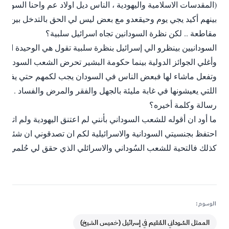
(المقدسات الاسلامية واليهودية ، الناس ديل اولاد عم واحنا السوداني
بينهم أكيد يجي يوم وحيقعدو مع بعض ليس لي الحق بالتدخل بين اخو
مقاطعة .. لكن نظرة السودانين تجاه اسرائيل سلبية؟
السودانيين بينظرو الي إسرائيل بنظرة سلبية تقول هي الوحيدة الت
وأغلي الجوائز الدولية بينما حكومة البشير تحرض الشعب السوداني 
وتفعل ماشاء لها فبعض الناس في السودان يجب لكمهم حتي يفيقو م
اللتي يعيشونها في غابة مليئة بالجهل والفقر والمرض والفساد .
رسالة وكلمة أخيره؟
ما أود ان أقوله للشعب السوداني بأنني لم اعتنق اليهودية ولم اترك 
احتفظ بجنسيتي السودانية والاسرائيلية لكم ان تصدقوني ان شئتم و
كذلك فالتحية للشعب السُوداني والاسرائلي الذي حقق لي حُلمي.
الوسوم:
الممثل السُوداني المُقيم في إسرائيل (خميس الشيخ)