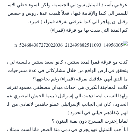
عرفني بأستاذ للتمثيل سوداني الجنسية، ولكن لسوء حظي الاستاذ ك
للسفر الي كندا والإقامة فيها ، فعلاً تلقيت عدة دروس و حصص علي
وقبل ان يهاجر الي كندا عرفني بفرقة قمراء ( قمر) .
كم المدة التي بقيت بها مع فرقة (قمراء)
كنت مع فرقة قمرا لمدة سنتين ، كانو اسعد سنتين بالنسبة لي ، لان
يتحقق في ارض الواقع من خلال مشاركاتي في عدة مسرحيات .
ما الذي أنهي علاقتك بفرقة (قمراء) رغم نجاحهها؟
كانت المفاجئة الكبري هي احداث ميدان مصطفي محمود تفرقت الفر
ولهذا السبب ايضا ذهبت الي إسرائيل ( بينما الجيش المصري عمل ج
الحدود ، كان في الجانب الإسرائيلي عملو جاهدين لانقاذي من الم
لهم لإنقاذهم حياتي في الحدود )
لماذا إخترت المسرح دون بقية الفنون ؟
انا أحب التمثيل فهو يجري في دمي منذ الصغر فانا لست ممثلا مس