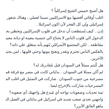
هل أصبح خميس الشيخ إسرائلياً ؟
اغلب أوقاتي أقضيها مع الاسرائليين نسبتا لعملي ، وهناك شعور بدا
إسرائيلي ولي كل الفخر لأن اكون اسرائيلا .
إذن .. كيف إستطعت أن تدخل في قلوب الإسرائليين وتحظي بحبهم؟
الدخول الي قلوب الناس لا يحتاج الي جنسية معينة او ديانة معينة .
مقاطعه .. لكن المجتمع الأسرائلي يُتهم بأنه منغلق علي ذاته؟
بالعكس الناس تحترم وتقدر وتفتح بيوتها وحتي قلوبها ، لمن يحترم 
الآخرين .
هل كُنتم ممثلاُ في السودان قبل مُغادرتك له؟
لم أكن ممثلا في السودان .. بداياتي كانت في مصر مع فرقة قمراء 
مسرحية من جنوب السودان . شاركت في التمثيل في اغلب المس
المسرحيات شاركت بالإخراج ايضا .
ثمة تحديات وصعوبات تواجه أي مُبدع هل واجهتك أي صعوبة؟
واجهني تحدي صعب شديد في اسرائيل في بداياتي في العمل المسر
ماهو العائق الأبرز؟