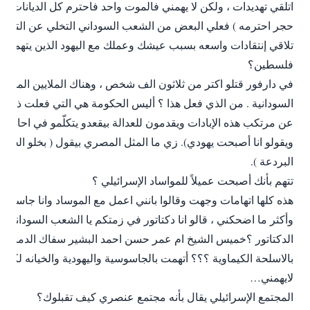
اتلقي تهديدات ، ولكن لا يهمني فالموت واحد فاحترم كل الديانات (ح
حجر احترمه ) فعلي البعض من الشعب السوداني التخلي عن التعصب
تلاقي إنتقادات واسعه بسبب عيشك وعملك مع اليهود الذين يتهمون 
فلسطين؟
في دارفور قتلو اكتر من ثلاثون الف شخص ، وهناك الملايين المش
السودانية . من الذي فعل هذا ؟ أليس الحكومة هي التي فعلت ذلك ؟؟
عن مرتكب هذه الإبادات ويقدمون للعدالة بيقعدو يتكلّمو في احاديث 
ويقولو انا أصبحت يهودي). زي ما المثل المصري بيقول ( بخلو الحم
البردعة ).
تتهم بأنك أصبحت عميلاً للمواساد الإسرائيلي ؟
هذه كلها اتهامات وجهت وقالوا بانني اعمل مع الموساد وانا جاسو
وأكثر ما اضحكني ، قالو انا دكتاتور في زمتكم يا الشعب السوداني ق
الدكتاتور ؟خميس الشيخ ام عمر حسن احمد البشير سفاك الدماء وقات
بالاسلحة الكيماوية ؟؟؟ أتهمت بالجاسوسية واليهودية والخيانه لكن ه
لايهمني…
المجتمع الإسرائيلي يقال بأنه مجتمع عنصري كيف تقبلوك؟