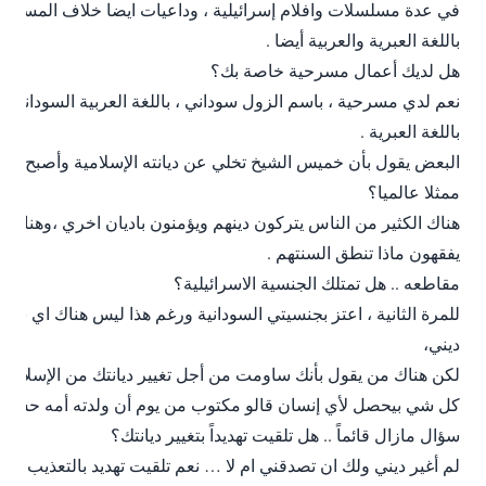
في عدة مسلسلات وافلام إسرائيلية ، وداعيات ايضا خلاف المسرح ان
باللغة العبرية والعربية أيضا .
هل لديك أعمال مسرحية خاصة بك؟
نعم لدي مسرحية ، باسم الزول سوداني ، باللغة العربية السودانية 
باللغة العبرية .
البعض يقول بأن خميس الشيخ تخلي عن ديانته الإسلامية وأصبح يهودي
ممثلا عالميا؟
هناك الكثير من الناس يتركون دينهم ويؤمنون باديان اخري ،وهناك ال
يفقهون ماذا تنطق السنتهم .
مقاطعه .. هل تمتلك الجنسية الاسرائيلية؟
للمرة الثانية ، اعتز بجنسيتي السودانية ورغم هذا ليس هناك اي سب
ديني،
لكن هناك من يقول بأنك ساومت من أجل تغيير ديانتك من الإسلامية 
كل شي بيحصل لأي إنسان قالو مكتوب من يوم أن ولدته أمه حسب الر
سؤال مازال قائماً .. هل تلقيت تهديداً بتغيير ديانتك؟
لم أغير ديني ولك ان تصدقني ام لا … نعم تلقيت تهديد بالتعذيب والق