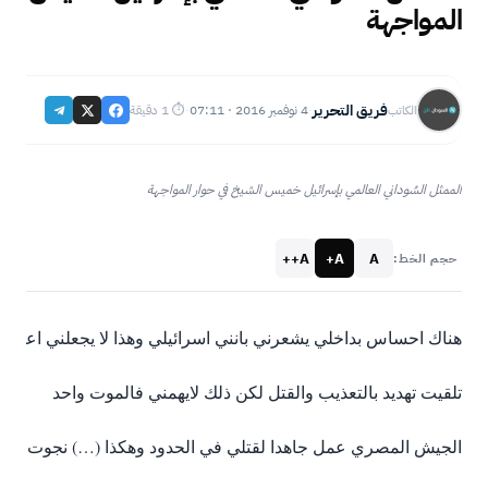
المواجهة
فريق التحرير
4 نوفمبر 2016 · 07:11
⏱ 1 دقيقة
الكاتب
·
·
الممثل السُوداني العالمي بإسرائيل خميس الشيخ في حوار المواجهة
A++
A+
A
حجم الخط:
هناك احساس بداخلي يشعرني بانني اسرائيلي وهذا لا يجعلني اعتنق ا
تلقيت تهديد بالتعذيب والقتل لكن ذلك لايهمني فالموت واحد
الجيش المصري عمل جاهدا لقتلي في الحدود وهكذا (…) نجوت من 