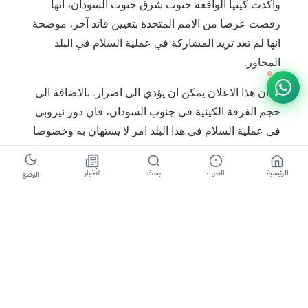
واكدت كينيا الواقعة جنوب شرق جنوب السودان، انها
رفضت عرضا من الامم المتحدة بتعيين قائد آخر، موضحة
انها لم تعد تريد المشاركة في عملية السلام في البلد
المجاور.
الا ان هذا الاعلان يمكن ان يؤدي الى اضرار. بالاضافة الى
حجم الفرقة الكينية في جنوب السودان، فان دور نيروبي
في عملية السلام في هذا البلد امر لا يستهان به وخصوصا
كعضو في الهيئة الحكومية للتنمية (ايغاد) التي اشرفت
على توقيع اتفاق السلام الهش في اب/ اغسطس 2015.
الرئيسية
الحرب
بحث
الأخبار
الوضع
وقد اندلعت معارك دامية بين 8 و 11 تموز/ يوليو بين قوات
الرئيس سالفا كير والزعيم السابق للمتمردين ونائب
الرئيس سابقا رياك مشار.
ويعدد تحقيق صدر عن الامم المتحدة الثلاثاء حول رد فعل
قوات حفظ السلام في المعارك ثغرات القيادة في قوة
حفظ السلام “وانعدام استعداداتها” ازاء تجدد وشيك