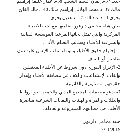
جديد 37-د إيمان النعيم الشعب 38-د عمار خليفة إبراهيم
مالك 39- د محمد الهلالي إبراهيم مالك 40- دخالد الفاتح
بحري 41-د عبد الله 42 –د هديل بحري .
تعلن هيئة محامي دارفور تضامنها مع لجنة الاطباء
المركزية والتي تمثل لجانها الفرعية المؤسسة النقابية
والشرعية للأطباء وتطالب النظام بالأتي :-
1- إحترام حقوق الأطباء والوفاء بما تم الإتفاق عليه دون
تقاعس أو إلتفاف .
2- الإفراج الفوري دون شروط عن الأطباء المعتقلين
وإيقاف الإستداعات والكف عن مضايقة الأطباء وإهدار
حقوقهم الدستورية والقانونية .
3- تدعو منظمات المجتمع المدني والجمعيات والروابط
والطلاب والمرأة والهيئات والنقابات الشرعية مناصرة
الأطباء في مطالبهم المشروعة والعادلة .
هيئة محامي دارفور
3/11/2016