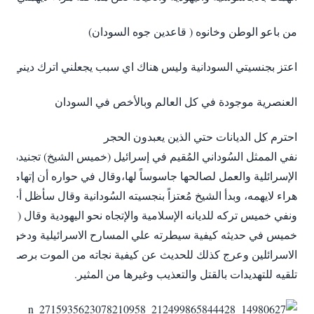
من باعو الوطن وخانوه ( قاعدين جوه السودان)
اعتز بجنسيتي السودانية وليس هناك اي سبب يجعلني اترك ديني
العنصرية موجودة في كل العالم وبالأخص في السودان
احترم كل الديانات حتي الذين يعبدون الحجر
نفي الممثل السُوداني المُقيم في إسرائيل (خميس الشيخ) تجنيده من
الإسرائلية والعمل لصالحها جاسوساً لها،وقال في حواره أن إتهامه ب
هراء لايهمه، وبدأ الشيخ مُعتزاً بنجسيته السُودانية وقال سأظل أحتف
ونفي خميس تركه للديانه الإسلامية والإتجاه نحو اليهودية وقال (لم
خميس في حديثه كيفية سيطرته علي المسارح الاسرائيلية ودخوله 
الاسرائلين وعرج كذلك للحديث عن كيفية نجاته من الموت برصاص
تلقيه للتهديدات بالقتل والتعذيب وغيرها من المثير.