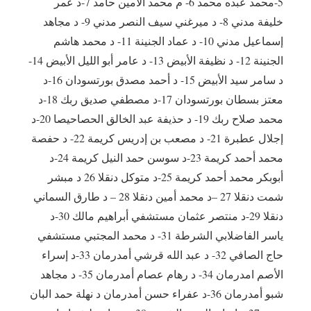
5-محمد عبده محمد 6- م محمد الأمين حامد 7-د عمر
خليفة مدني 8- د ميرغني سيف النصر مدني 9- د مجاهد
إسماعيل مدني 10- د عماد الجنينة 11- د محمد هاشم
الجنينة 12- د نظيفة الأبيض 13- د عامر أبو الليل الأبيض 14-
د سامر سيد الأبيض 15- د أحمد مصدق بورتسودان 16-د
معتز بسطان بورتسودان 17-د مصطفي صديق ربك 18-د
محمد صلاح ربك 19- د حذيفة عبد الخالق الحصاحيصا 20-د
إجلال عطبرة 21- د مصعب بن إدريس كريمة 22- د حفصة
محمد أحمد كريمة 23-د سوسن حمد النيل كريمة 24-د
أبوبكر محمد أحمد كريمة 25-د متوكل دنقلا 26 د مبشر
شمت دنقلا 27 –د محمد أمين دنقلا 28 – د طارق السماني
دنقلا 29-د منتصر عثمان مستشفي أبراهيم مالك 30-د
ياسر الفاضلابي الشرطة 31- د محمد المجتبي مستشفي
حاج الصافي 32- د عبد الله قرشي أمدرمان 33-د إسراء
الأصم امدرمان 34- د رهام عصام أمدرمان 35- د مجاهد
شبو أمدرمان 36-د عفراء حسن أمدرمان د نهلة حمد البان