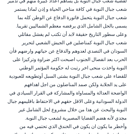
لقضية شعب جبال النوبة بل يساهم اعداد كبيرة منهم في تدمير
شعب جبال النوبة في كافة مناحي الحياة و إذن لماذا يستمر
شعب جبال النوبة يتحمل فاتورة الدفاع عن الوطن كله بما
يسمى بالحل الشامل الذي يرفضه معظم الشماليين تقريبا.
وعلى سطور التاريخ حقيقة لابد أن تكتب لم يفشل مقاتلي
شعب جبال النوبة كمناضلين في الجيش الشعبي لتحرير
السودان في التصدي لعدوهم والدفاع عن حياتهم وارضهم فأن
الحرب بعد انفصال الجنوب اصبحت اكثر ضراوة وتركيزا على
النوبة واخذت منحى اخر رتبت له حكومة المؤتمر الوطني
للقضاء على شعب جبال النوبة بشتى السبل أوتطويعه للعبودية
على يد الجلابة ولكن صمد المناضلون من اجل اهدافهم
الواضحة العدالة والمساواة والمشاركة في القرار السيادي في
الدولة السودانية وعلى الاقل حقهم في الاحتفاظ باقليمهم جبال
النوبة والبحث عن هذا من خلال مشروع لحل الشامل غير
مجدي لأنه هضم القضايا المصيرية لشعب جبال النوبة.
وأخطر ما يكون ان يكون في الخندق الذي تحتمي فيه من