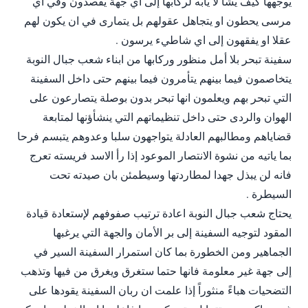
يوجهها كيف يشأ لا يابه لركابها إلى اي جهة يقصدون وفي اي
مرسى يحطون او يتجاهل عقولهم بل يتمارى في ان يكون لهم
عقلا او يفقهون إلى اي شاطيء يرسون .
سفينة تبحر بلا أمل منظور وركابها من ابناء شعب جبال النوبة
يتخاصمون فيما بينهم يتأمرون فيما بينهم حتى داخل السفينة
التي تبحر بهم ويعلمون انها تبحر بدون بوصلة يتصارعون على
الهوان والردى حتى داخل تنظيماتهم التي ينشأؤنها لمتابعة
قضاياهم ومطالبهم العادلة يتواجهون سلبا وعدوهم يتبسم فرحا
بما ياتيه من نشوة الانتصار الموعود إذا رأ الاسد فريسته تعرج
فانه لن يبذل جهدا لمطاردتها وسيطمئن بان صيدته تحت
السيطرة .
يحتاج شعب جبال النوبة اعادة ترتيب صفوفهم لإستعادة قيادة
المقود لتوجيه السفينة إلى بر الأمان والجهة التي يرغبها
الجماهير ومن الخطورة بما كان استمرار السفينة السير في
إلى جهة غير معلومة فانها حتما ستغرق ويغرق من فيها وتذهب
التضحيات هباءً منثوراً إذا علمت ان ربان السفينة يقودها على