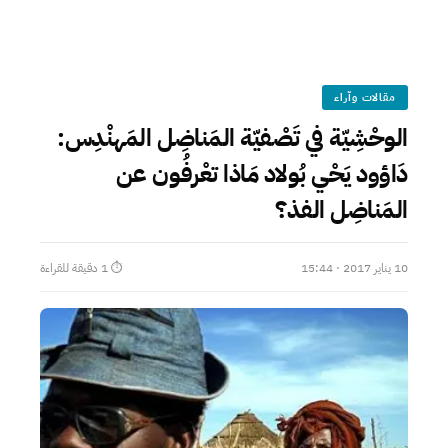
مقالات وآراء
الوحْشِيّة في تَصْفيّة المَناضِل المَهنْدِس:
دَاؤود يَحْي بُولاد مَاذا تعْرفُون عن
المَناضِل الفذ؟
10 يناير 2017 · 15:44
⏱ 1 دقيقة للقراءة