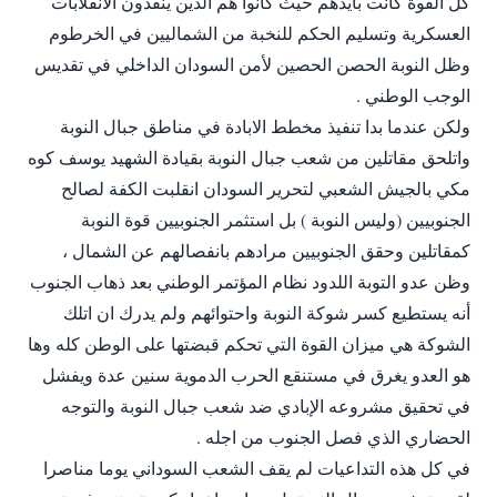
كل القوة كانت بايدهم حيث كانوا هم الذين ينفذون الانقلابات
العسكرية وتسليم الحكم للنخبة من الشماليين في الخرطوم
وظل النوبة الحصن الحصين لأمن السودان الداخلي في تقديس
الوجب الوطني .
ولكن عندما بدا تنفيذ مخطط الابادة في مناطق جبال النوبة
واتلحق مقاتلين من شعب جبال النوبة بقيادة الشهيد يوسف كوه
مكي بالجيش الشعبي لتحرير السودان انقلبت الكفة لصالح
الجنوبيين (وليس النوبة ) بل استثمر الجنوبيين قوة النوبة
كمقاتلين وحقق الجنوبيين مرادهم بانفصالهم عن الشمال ،
وظن عدو التوبة اللدود نظام المؤتمر الوطني بعد ذهاب الجنوب
أنه يستطيع كسر شوكة النوبة واحتوائهم ولم يدرك ان اتلك
الشوكة هي ميزان القوة التي تحكم قبضتها على الوطن كله وها
هو العدو يغرق في مستنقع الحرب الدموية سنين عدة ويفشل
في تحقيق مشروعه الإبادي ضد شعب جبال النوبة والتوجه
الحضاري الذي فصل الجنوب من اجله .
في كل هذه التداعيات لم يقف الشعب السوداني يوما مناصرا