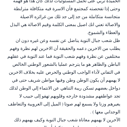
الحميدة تربي على تحمل المسئوليات لذلك كان هذا هو فهمه
وحتى إذا تفحصته كمجتمع فأن الاسرة فيه متكافلة مترابطة
متجانسة متكاملة من جد إلى جد تلك من غرائزه الاصيلة
والاصالة تعني انك اصيل بمعنى الكلمة وقيم الاصالة هي البذل
والعطاء والشموخ.
ظل شعب جبال النوبة يناضل عن نفسه وعن غيره دون ان
يطلب من الاخرين دعمه والحقيقة أن الاخرين لهم نظرة وفهم
مختلفين عن نظرة وفهم شعب النوبة فما عند النوبة في عقلهم
الباطن والظاهر هو ما يترجم عمليا بالشعور الوطني الخالص
في التفاني لأداء الواجب الوطني والحرص عليه بخلاف الاخرين
لا يهمهم أن يكون الوطن وطن وفيها مواطن شريف حتى في
دواخل بعضهم تسكن ريبة التناهي عن الانتماء إلي الوطن لذلك
تجد عواطفهم مشدودة خارجه وقلوبهم تهفو إلى حبيب لا
يعيرهم وزنا ولا يسمع لهم صوتا ( الميل إلى العروبية والتعاطف
الوجداني معها ) .
الآخرين لا يهمهم معاناة شعب جبال النوبة وكيف يهمهم ذلك