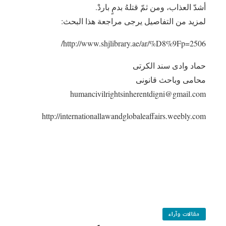
أشدّ العذاب، ومن ثمّ قتلهُ بدمٍ باردْ.
لمزيد من التفاصيل يرجى مراجعة هذا البحث:
http://www.shjlibrary.ae/ar/%D8%9Fp=2506/
حماد وادى سند الكرتى
محامى وباحث قانونى
humancivilrightsinherentdigni@gmail.com
http://internationallawandglobaleaffairs.weebly.com
مقالات وآراء