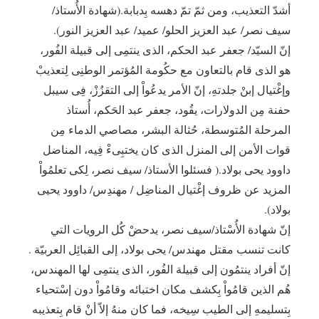
أشدّ التعذيب، ومن ثمّ تمّ دهسه بِدبابة.(شهادة الأُستاذ/
سيف نصر/ عبد العزيز الحلو/ عميد/ عبد العزيز النور).
إنّ السيّد/ جعفر عبد الحكم، الذى ينتمِى إلى قبيلة الفُور،
هو الذى قام بالتعاون مع حكُومة المُؤتمر الوطنِى لِتعذيبْ
وإغْتيال إبنْ جلدتهِ، إنّ الأمر يدعُواْ إلى التقزُزْ، فِى سيبل
حفنة مِن الدولارات، يقُود، جعفر عبد الحَكم، أُستاذ
المرحلة المُتوسطة، حُثالة البشر، مصاصي الدماء مِن
قوات الأمن إلى المنزل الذى كان يختبِىءْ فِيه، المناضل
داوود يحى بولاد.( فسئلوا الأستاذ/ سيف نصر، لِكى تعلمُواْ
المزيد عن ظروف إغْتيال المناضِل / مهندِس/ داوود يحيى
بولاد).
إنّ شهادة الأُسْتاذ/سيف نصر، يدحضْ كُل الرويات التي
كانت تنسب مقتل مهندس/ يحى بولاد، إلى القبائِل العربيّة .
إنّ أفراد ينتمُون إلى قبيلة الفُور، الذى ينتمِى لها المهندس،
هُم الذين قامُواْ بِكشف مكان اختبائه وقامُواْ دون إسْتحياء
بِتسليمهِ إلى الطيب سِيخه، فما كان منهُ إلاّ أنْ قام بِتعذيبه