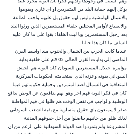
وهم السبب في وجودها ولديهم فكرا بأن النوبة مجرد عبيد
يؤكل إليهم حماية البلد من المتمردين او اي غازي ويقوموا
بالاعمال الهامشية وليس لهم حقوق بل عليهم واجب الطاعة
والانصياع لأوامر المحتلين خلفاء المستعمرين الذين ورثوا البلد
بعد رحيل المستعمرين ويا ليت الخلفاء بقوا على ما كان عليه
السلف ما كان هذا حالنا .
عندما كانت الحرب بين الشمال والجنوب منذ اواسط القرن
الماضي إلى بدايات القرن الحالي 2005م على خلفية بداية
مؤامرة احتلال المستعربين للسودان كان النوبة هم الجيش
السوداني بقوته وعزته الذي استخدمته الحكومات المركزية
المتعاقبة في الشمال لصد المتمردين وحماية حكوماتهم فيما
كان في فكر النوبة فهم اخر وهو انهم يدافعون عن الوطن بدافع
الوطنية والواجب في نفس الوقت هم ظلوا في قيم المواطنة
صفر لا يتمتعون باي حقوق متساوية مع بقية الشعب السوداني
لذلك ظلوا من جانبهم بناضلوا من أجل حقوقهم المدنية
المشروعة ولم يتمردوا ضد الدولة السودانية على الرغم من ان