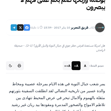
يبصرون
فريق التحرير
10 يناير 2017 · 15:59
⏱ 1 دقيقة
الكاتب
·
·
هل امريكا مستعدة لفرض حظر جوي في جبال النوبة والنيل الأزرق؟ (1-2). - صحيفة
الهامش
A++
A+
A
حجم الخط:
يمر شعب جبال النوبة في هذه الايام بمرحلة عصيبة ومخاط
والدة عسير من تاريخيه النضالي لقد انطلقت السفينة بثورتهم
مثقلة بالهموم وألامال تبحر في عرض المحيط تتهادى بين
تلاطم الامواج والصخور المدمرة ومقودها بيد ربان غير رشيد