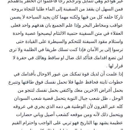
غير هواكم وهي تتمايل وترجكم رجا فاعلموا ان الخطر يداهمكم
فمن السهل ان يقفذ من السفينة إلى الماء طلبا للنجاة بروحه
تاركا خلفه كل من فيها ولكنه مهما كان يجيد السباحة لا يضمن
عواقب ومخاطر البحر وإذا علم الجميع بان هدفهم واحد فعلى
العقلاء في متن السفينة حتمية الالتئام ليصبحوا عصبة واحدة
واستلام مقود السيفنة للتحكم والسيطرة على القيادة حتى
ترسوا إلى بر الأمان فإذا كنت تسلك طريقا في الظلمة ولا ترى
اين تضع اقدامك فتأكد انك ضال او ساقط وهالك في حفرة لا
قرار لها .
إذا علمت أن لديك قوة تمكنك من عبور الاوحال بأقدامك في
خطوات ثابتة فحافظ عليها فلا تحمل نفسك فوق طاقتها وتتبرع
بحمل أغراض الاخرين معك واكتفي بحمل نفسك لتنجو من
الوحل ، ظل شعب جبال النوبة يتحمل قضية شعب السودان
كله عبر القرون لأن الوطنية هي دمه الذي يجري في عروقه
ويتحمل ذلك لأنه ومن موقعه كشعب أصيل وباني حضارات
عظيمة يشهد بها التاريخ فهو تربي على الواجب واحترام القيم