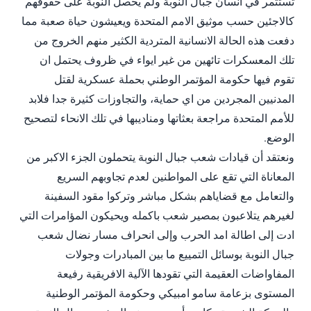
تستثمر في انسان جبال النوبة ولم يحصل النوبة على حقوقهم
كالاجئين حسب موثيق الامم المتحدة ويعيشون حياة صعبة مما
دفعت هذه الحالة الانسانية المتردية الكثير منهم الخروج من
تلك المعسكرات تائهين من غير ايواء في ظروف يحتمل ان
تقوم فيها حكومة المؤتمر الوطني بحملة عسكرية لقتل
المدنيين المجردين من اي حماية، والتجاوزات كثيرة جدا فلابد
للأمم المتحدة مراجعة بعثاتها ومناديبها في تلك الانحاء لتصحيح
الوضع.
ونعتقد أن قيادات شعب جبال النوبة يتحملون الجزء الاكبر من
المعاناة التي تقع على المواطنين لعدم تجاوبهم السريع
والتعامل مع قضاياهم بشكل مباشر وتركوا مقود السفينة
لغيرهم يتلاعبون بمصير شعب باكمله ويحيكون المؤامرات التي
ادت إلى اطالة امد الحرب وإلى انحراف مسار نضال شعب
جبال النوبة بوسائل التمييع ما بين المبادرات وجولات
المفاواضات العقيمة التي تقودها الآلية الافريقية رفيعة
المستوى بزعامة سامو امبيكي وحكومة المؤتمر الوطنية