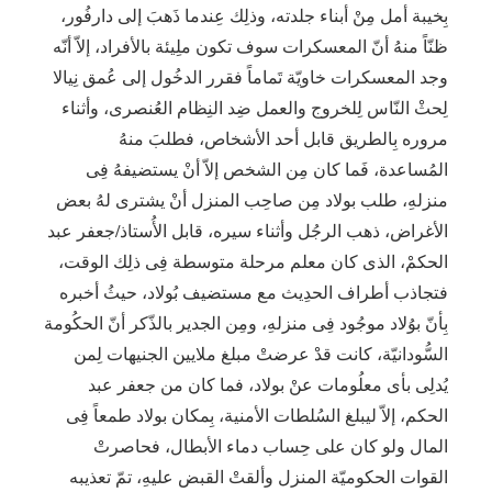
بِخيبة أمل مِنْ أبناء جلدته، وذلِك عِندما ذَهبَ إلى دارفُور،
ظنّاً منهُ أنّ المعسكرات سوف تكون ملِيئة بالأفراد، إلاّ أنّه
وجد المعسكرات خاويّة تَماماً فقرر الدخُول إلى عُمق نِيالا
لِحثْ النّاس لِلخروج والعمل ضِد النِظام العُنصرى، وأثناء
مروره بِالطريق قابل أحد الأشخاص، فطلبَ منهُ
المُساعدة، فَما كان مِن الشخص إلاّ أنْ يستضيفهُ فِى
منزلهِ، طلب بولاد مِن صاحِب المنزل أنْ يشترى لهُ بعض
الأغراض، ذهب الرجُل وأثناء سيره، قابل الأُستاذ/جعفر عبد
الحكمْ، الذى كان معلم مرحلة متوسطة فِى ذلِك الوقت،
فتجاذب أطراف الحدِيث مع مستضيف بُولاد، حيثُ أخبره
بِأنّ بوُلاد موجُود فِى منزلهِ، ومِن الجدير بالذّكر أنّ الحكُومة
السُّودانيّة، كانت قدْ عرضتْ مبلغ ملايين الجنيهات لِمن
يُدلِى بأى معلُومات عنْ بولاد، فما كان من جعفر عبد
الحكم، إلاّ ليبلغ السُلطات الأمنية، بِمكان بولاد طمعاً فِى
المال ولو كان على حِساب دماء الأبطال، فحاصرتْ
القوات الحكوميّة المنزل وألقتْ القبض عليهِ، تمّ تعذيبه