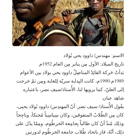
الاسم: مهندس/ داوود يحي بُولاد
تاريخ الميلاد: الأول مِن يناير مِن العام 1952م
بَدأتْ حَركة القائِدْ المناضِلْ داوود يحي بولاد بين الأعوام
1989م-1990م، كانت البِداية سريّة لِلغاية ومِن ثمّ خرجت
إلى العلنْ، كما يرويها لنا، الأُستاذ/سيف نصر، باعتباره
شاهِد عيان.
يقُول الأُستاذ/ سيف نصر: أنّ المهندِس/ داوود بُولاد يحيى،
كان مِن الطُلابْ المتفوقين، وكان سِياسِياً مُحنكاَ، وناجِحاً
وذلِك مُنذُ أنْ كان طالباً بِجامِعة الخرطُوم، ومِمّا يدُل على
ذلِك، أنّهُ، فاز باتحاد طُلاب جامعة الخرطُوم لدورتين