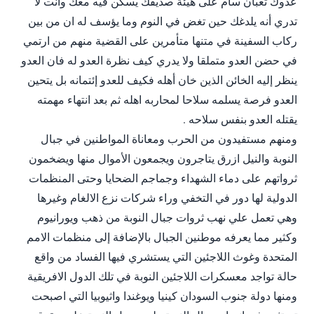
عدوك ثعبان سام على هيئة صديقك يسكن فيه معك وانت لا
تدري أنه يلدغك حين تغض في النوم وما يؤسف له ان من بين
ركاب السفينة في متنها متأمرين على القضية منهم من ارتمي
في حضن العدو متملقا ولا يدري كيف نظرة العدو له فان العدو
ينظر إليه الخائن الذين خان أهله فكيف للعدو إئتمانه بل يتحين
العدو فرصة يسلمه سلاحا لمحاربه اهله ثم بعد انتهاء مهمته
يقتله العدو بنفس سلاحه .
ومنهم مستفيدون من الحرب ومعاناة المواطنين في جبال
النوبة والنيل ازرق يتاجرون ويجمعون الأموال منها ويضخمون
ثرواتهم على دماء الشهداء وجماجم الضحايا وحتى المنظمات
الدولية لها دور في التخفي وراء شركات نزع الالغام وغيرها
وهي تعمل علي نهب ثروات جبال النوبة من ذهب ويورانيوم
وكثير مما يعرفه موطنين الجبال بالإضافة إلى منظمات الامم
المتحدة وغوث اللاجئين التي يستشري فيها الفساد من واقع
حالة تواجد معسكرات اللاجئين النوبة في تلك الدول الافريقية
ومنها دولة جنوب السودان كينيا ويوغندا واثيوبيا التي اصبحت