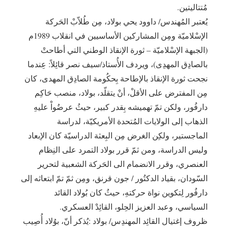
مُتتاليتين.
يُعتبر المُهندس/ داوود يحي بولاد، مِن طُلاّبْ الحَركة
الإسْلاميّة ومِن المشاركين الأساسيين في انقلاب 1989م
(الجبهة الإسْلاميّة – ثورة الإنقاذ الوطني التي أطاحتْ
بالصادِق المهدِى)، ويردف الأُستاذ/سيف نصر قائِلاً: عِندما
نجحت ثورة الإنقاذ بالإطاحة بِحكُومة الصادِق المهدى، كان
مِن المفترض على الأقلْ، أنْ يتقلّد، بولاد، منصب حَاكِم
دارفُور، ولكن تمّ تهميشه بِقدر كبير، حيثُ عرضُواْ عليهِ
الذهاب إلى الولايات المُتحدة الأمريكيّة، لدراسة
الماجستير، ولكِن الغرض مِن البِعثة الدراسيّة كان الإبعاد
وليس الدراسة، ومن ثمّ قرر بولاد التمرد على النِظام
العنصري، وقرر الانضمام الى الحَركة الشعبية لتحرير
السّودان، بقياد الدكتُور / جون قرنق، ومِن ثمّ تمّ ابتعاثه إلى
دارفُور لِتكوين نواة حركتهِ، حيثُ كان بُولاد القائد
السياسي، وعبد العزيز الحِلو، القائِدْ العسكري.
ظروف إغتيال القائِد المهندِس/ بولاد :يُذكر أنّ، بوُلاد أُصِيب