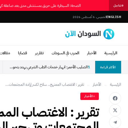
الصحة: السيطرة على حريق بمستشفى مدني بعد صاعقة 
عاجل
ENGLISH
الخميس، 6 أغسطس 2026
الرئيسية
الأخبار
الحرب في السودان
تقارير
قضايا
مقالات 
1
الصليب الأحمر: انهيار خدمات الطب الشرعي يهدد بتحول آلاف...
الأكثر قراءة
الرئيسية
←
الأخبار
←
تقرير : الاغتصاب الممنهج.. سلاح لكسر إرادة المجتمعات...
الأخبار
تقرير : الاغتصاب المم
المجتمعات وتهجير الم