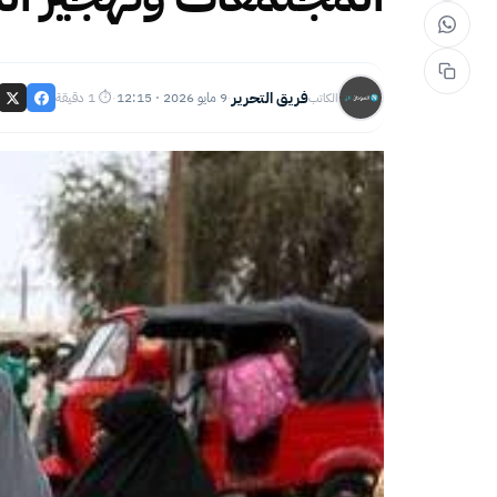
فريق التحرير
9 مايو 2026 · 12:15
⏱ 1 دقيقة
الكاتب
·
·