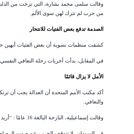
وقالت سلمى محمد بشارة، التي نزحت من الدلنج
من حرب لم تترك لهن سوى الألم.
الصدمة تدفع بعض الفتيات للانتحار
كشفت منظمات نسوية أن بعض الفتيات أنهين حيا
في المقابل، بدأت أخريات رحلة التعافي النفسي 
الأمل لا يزال قائمًا
أكد مكتب الأمم المتحدة أن العدالة يجب أن تر
والتعافي.
وقالت إسماعيلية، النازحة البالغة 16 عامًا : “أريد فقط العودة إلى مدينتي ومدرستي.. ساعدونا لنعود إلى بيتنا من جديد.”
في السودان، لا تتوقف الحرب عند صوت الرصاص. تم