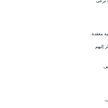
ت ترعى
ية معقدة.
 إليهم
نف
.