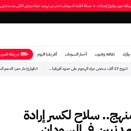
كهربائية دون وقوع إصابات
◆
شبكة أطباء السودان تحذر من تهديد حياة مرضى الكلى بمستش
وآراء
ثقافة وفنون
أخبار السودان
أفريقيا اليوم
🗺 خريطة الحرب 
2
نزوح 17 ألف شخص جراء الهجوم على حدود أفريقيا...
3
نهج.. سلاح لكسر إرادة
دنيين في السودان