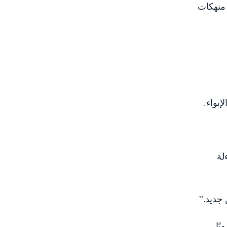
 منهكات
يواء.
لة
ًا