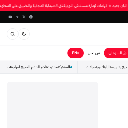
فى البان جديد
◆
اتهامات لإدارة مستشفى النو بإغلاق الصيدلية المجانية والتضييق على الم
في السودان
من نحن
EN
طوارئ دار حمر: الدعم السريع يغلق ستارلينك ويتحرك عسكرياً...
4