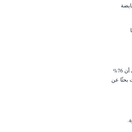
ايضة
تتعرض النساء لمخاطر مستمرة داخل مخيمات النزوح وخارجها. وأظهرت دراسة لصندوق الأمم المتحدة للسكان أن 76%
ات بحثًا عن
ة.