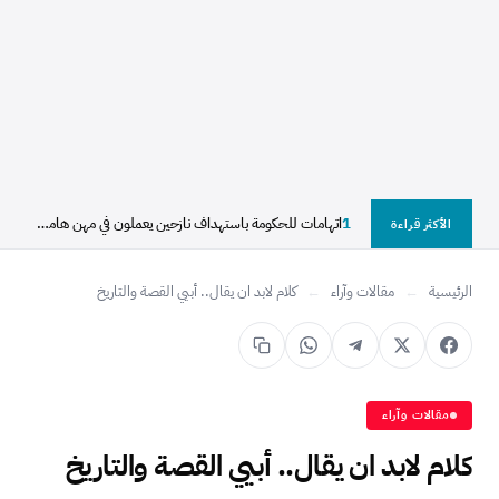
1
اتهامات للحكومة باستهداف نازحين يعملون في مهن هامشية بالأبيض
الأكثر قراءة
الرئيسية
←
مقالات وآراء
←
كلام لابد ان يقال.. أبيي ﺍﻟﻘﺼﺔ ﻭﺍﻟﺘﺎﺭﻳﺦ
مقالات وآراء
كلام لابد ان يقال.. أبيي ﺍﻟﻘﺼﺔ ﻭﺍﻟﺘﺎﺭﻳﺦ