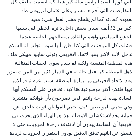
ﺍﻟﺘﻲ ﻛﻮﻧﻬﺎ ﺍﻟﺴﻴﺪ ﺍﻟﺮﺋﻴﺲ ﺳﻠﻔﺎﻛﻴﺮ ﺷﻴﺌﺎ ﻛﻤﺎ ﺍﺗﺴﻤﺖ ﺑﺎﻟﻌﻘﻢ ﻛﻞ
ﺍﻟﻤﻔﺎﻭﺿﺎﺕ ﺍﻟﺘﻲ ﺃﺟﺮﺍﻫﺎ ﻣﺸﺎﺭ ﻭﻋﻠﻲ ﻋﺜﻤﺎﻥ ﻟﻢ ﻳﻮﻓﻲ ﻃﻪ
ﺑﻌﻬﻮﺩﻩ ﻛﻌﺎﺩﺗﻪ ﻛﻤﺎ ﻟﻢ ﻳﺘﻠﺤﻠﺢ ﻣﺸﺎﺭ ﻟﻔﻌﻞ ﺷﻲﺀ ﻣﻔﻴﺪ
ﺍﻛﺜﺮ ﻣﻦ 52 ﺃﻟﻒ ﺍﻧﺴﺎﻥ ﻳﻌﻴﺶ ﺩﺍﺧﻞ ﺩﺍﺋﺮﺓ ﺍﻟﺨﻄﺮ ﺍﻟﺘﻲ ﺳﺒﺒﻬﺎ
ﺍﻟﺠﺸﻊ ﺍﻟﺴﻴﺎﺳﻲ ﻭﺍﻫﺘﻤﺎﻡ ﺍﻟﻘﺎﺩﺓ ﺑﻤﺼﺎﻟﺤﻬﻢ ﺍﻟﺨﺎﺻﺔ ﻋﻨﺪﻣﺎ
ﻓﺸﻠﺖ ﻛﻞ ﺍﻟﻤﺒﺎﺣﺜﺎﺕ ﺍﻟﺘﻲ ﻛﻨﺎ ﻧﻈﻦ ﺑﺄﻧﻬﺎ ﺳﻮﻑ ﺗﺠﻠﺐ ﻟﻨﺎ ﺍﻟﺴﻼﻡ
ﺗﺪﺧﻞ ﺍﻷﺏ ﺍﻷﻛﺒﺮ ﻭﻫﻮ ﺍﻻﺗﺤﺎﺩ ﺍﻻﻓﺮﻳﻘﻲ ﻭﺗﻮﻟﻰ ﺳﺎﺑﻴﻮ ﺍﻣﺒﻴﻜﻲ ﻣﻠﻒ
ﻫﺬﻩ ﺍﻟﻤﻨﻄﻘﺔ ﺍﻟﻤﻨﺴﻴﺔ ﻭﻟﻜﻨﻪ ﻟﻢ ﻳﻘﺪﻡ ﺳﻮﻯ ﺍﻟﺨﻴﺒﺎﺕ ﺍﻟﻤﺘﺘﺎﻟﻴﺔ
ﻻﻫﻞ ﺍﻟﻤﻨﻄﻘﺔ ﻛﻤﺎ ﻓﻌﻞ ﺣﻠﻔﺎﺋﻪ ﻓﻲ ﺍﻟﺪﻣﺎﺭ ﻛﺜﻴﺮﺍ ﻣﻦ ﺍﻟﻤﺮﺍﺕ ﺗﻌﺰﺭ
ﻭﻓﺪ ﺍﻻﺗﺤﺎﺩ ﺍﻻﻓﺮﻳﻘﻲ ﻣﻦ ﺯﻳﺎﺭﺓ ﺍﻟﻤﻨﻄﻘﺔ ﺑﺴﺒﺐ ﻋﺪﻡ ﺗﻮﻓﺮ ﺍﻷﻣﻦ
ﻓﻴﻬﺎ ﻓﻠﻨﻜﻦ ﺃﻛﺜﺮ ﻣﻮﺿﻮﻋﻴﺔ ﻫﻨﺎ ﻛﻴﻒ ﺗﺨﺎﻓﻮﻥ ﻋﻠﻰ ﺃﻧﻔﺴﻜﻢ ﺃﻳﻬﺎ
ﺍﻟﺴﺎﺩﺓ ﻟﻬﺬﻩ ﺍﻟﺪﺭﺟﺔ ﻭﺍﻧﺘﻢ ﺍﻟﺬﻳﻦ ﺗﺼﺮﺣﻮﻥ ﺑﺄﻥ ﻗﻮﺍﺗﻜﻢ ﻣﻨﺘﺸﺮﺓ
ﻭﻫﻲ ﺗﺤﻤﻲ ﺍﻟﻤﻮﺍﻃﻨﻴﻦ ﻛﻴﻒ ﺗﺤﻤﻲ ﺍﻟﻤﻮﺍﻃﻦ ﻗﻮﺍﺕ ﻋﺎﺟﺰﺓ ﻋﻦ
ﺣﻤﺎﻳﺔ ﻭﻓﺪ ﻻﺳﺘﻜﺸﺎﻑ ﺍﻻﻭﺿﺎﻉ، ﻫﺬﺍ ﻫﻮ ﺍﻟﻬﺮﺍﺀ ﺍﻟﺬﻱ ﻳﺤﺪﺙ ﻓﻲ
ﺃﻓﺮﻳﻘﻴﺎ ﺃﻥ ﺍلساسة ﻳﻮﺩﻭﻥ ﺃﻥ ﻻ ﺗﺘﻮﻗﻒ ﺭﺣﺎﺓ ﺍﻟﺤﺮﻭﺑﺎﺕ ﺣﺘﻰ ﻻ
ﻳﻨﻘﻄﻊ ﻋﻦ ﺍﻧﺎﺋﻬﻢ ﺗﺪﻓﻖ ﺍﻟﺪﻗﻴﻖ ﻳﻮﺩﻭﻥ ﺍﺳﺘﻤﺮﺍﺭ ﺍﻟﺤﺮﻭﺑﺎﺕ ﻟﺰﻳﺎﺩﺓ