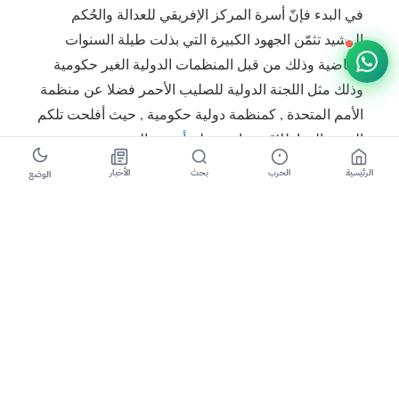
في البدء فإنّ أسرة المركز الإفريقي للعدالة والحُكم
الرشيد تثمّن الجهود الكبيرة التي بذلت طيلة السنوات
الماضية وذلك من قبل المنظمات الدولية الغير حكومية
وذلك مثل اللجنة الدولية للصليب الأحمر فضلا عن منظمة
الأمم المتحدة , كمنظمة دولية حكومية , حيث أفلحت تلكم
الجهود إلى إطلاق سراح معظم
أسرى
الحرب من سجون
جماعة المؤتمر الوطني في السودان, لقد تمّ إطلاقهم
الرئيسية
الحرب
بحث
الأخبار
الوضع
تحت ضغط مستمر من قبل المجتمع الدولي المدني
والحكومي وذلك بعد أن أصدرت محاكم السلطة في
السودان أحكام جائرة بحقّهم , حيث انتهكت كرامتهم وتمّ
معاملتهم بطريقة غير أدميّة انطلاقا من أسس الكراهية
العرقية والتمييز العنصري الذى يؤمن بها جماعة المؤتمر
الوطني.
إنّ القانون الإنساني الدولي كفل حماية خاصّة لأسرى
الحرب والمحتجزون، حيث الحماية والمعاملة الإنسانية
الكريمة وأنه كان لاينبغى لهؤلاء الأسرى أن تنتزع حريتهم