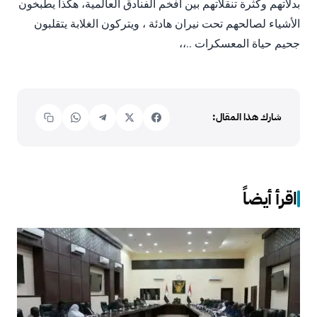
ﺑﺪﻻﺗﻬﻢ ﻭﻛﺜﺮﺓ ﺗﻨﻘﻼﺗﻬﻢ ﺑﻴﻦ ﺃﻓﺨﻢ ﺍﻟﻔﻨﺎﺩﻕ ﺍﻟﻌﺎﻟﻤﻴﺔ، ﻫﻜﺬﺍ ﻳﻄﺒﺨﻮﻥ
ﺍﻷﺷﻴﺎﺀ ﻟﺼﺎﻟﺤﻬﻢ ﺗﺤﺖ ﻧﻴﺮﺍﻥ ﻫﺎﺩئة ، ﻭﻳﺘﺮﻛﻮﻥ ﺍﻟﻐﻼﺑﺔ ﻳﺘﻘﻠﺒﻮﻥ
ﺟﺤﻴﻢ ﺣﻴﺎﺓ ﺍﻟﻤﻌﺴﻜﺮﺍﺕ ..،،
شارك هذا المقال:
اقرأ أيضاً