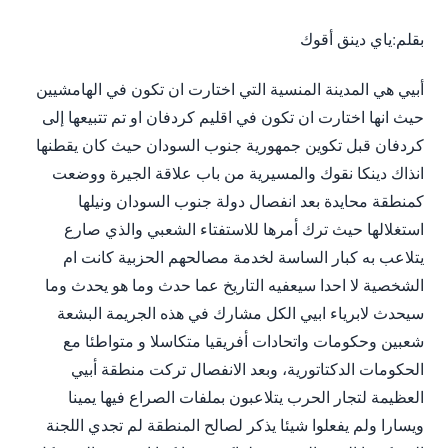
بقلم:ياي دينق أقوك
أبيي ﻫﻲ ﺍﻟﻤﺪﻳﻨﺔ ﺍﻟﻤﻨﺴﻴﺔ ﺍﻟﺘﻲ ﺍﺧﺘﺎﺭﺕ ﺍﻥ ﺗﻜﻮﻥ ﻓﻲ ﺍﻟﻬﺎﻣﺸﻴﻴﻦ
ﺣﻴﺚ ﺍﻧﻬﺎ ﺍﺧﺘﺎﺭﺕ ﺍﻥ ﺗﻜﻮﻥ ﻓﻲ ﺍﻗﻠﻴﻢ ﻛﺮﺩﻓﺎﻥ ﺍﻭ ﺗﻢ ﺗﺘﺒﻴﻌﻬﺎ ﺇﻟﻰ
ﻛﺮﺩﻓﺎﻥ ﻗﺒﻞ ﺗﻜﻮﻳﻦ ﺟﻤﻬﻮﺭﻳﺔ ﺟﻨﻮﺏ ﺍﻟﺴﻮﺩﺍﻥ ﺣﻴﺚ ﻛﺎﻥ ﻳﻘﻄﻨﻬﺎ
ﺍﻧﺬﺍﻙ دينكا ﻧﻘﻮﻙ والمسيرية من باب علاقة الجيرة ﻭﻭﺿﻌﺖ
ﻛﻤﻨﻄﻘﺔ ﻣﺤﺎﻳﺪﺓ ﺑﻌﺪ ﺍﻧﻔﺼﺎﻝ ﺩﻭﻟﺔ ﺟﻨﻮﺏ ﺍﻟﺴﻮﺩﺍﻥ ﻭﻧﻴﻠﻬﺎ
ﺍﺳﺘﻐﻼﻟﻬﺎ حيث ﺗﺮﻙ ﺃﻣﺮﻫﺎ ﻟﻼﺳﺘﻔﺘﺎﺀ ﺍﻟﺸﻌﺒﻲ ﻭﺍﻟﺬﻱ ﺻﺎﺭﻉ
ﻳﺘﻼﻋﺐ ﺑﻪ ﻛﺒﺎﺭ ﺍﻟﺴﺎﺳﺔ ﻟﺨﺪﻣﺔ ﻣﺼﺎﻟﺤﻬﻢ ﺍﻟﺤﺰﺑﻴﺔ ﻛﺎﻧﺖ ﺍﻡ
ﺍﻟﺸﺨﺼﻴﺔ ﻻ ﺍﺣﺪﺍ سيعفيه ﺍﻟﺘﺎﺭﻳﺦ ﻋﻤﺎ ﺣﺪﺙ ﻭﻣﺎ ﻫﻮ يحدﺙ ﻭﻣﺎ
سيحدث ﻻﺑﺮﻳﺎﺀ ﺍﺑﻴﻲ ﺍﻟﻜﻞ ﻣﺸﺎﺭﻙ ﻓﻲ ﻫﺬﻩ ﺍﻟﺠﺮﻳﻤﺔ ﺍلبشعة
ﺷﻌﺒﻴﻦ ﻭﺣﻜﻮﻣﺎﺕ ﻭﺍﺗﺤﺎﺩات ﺃﻓﺮﻳﻘﻴﺎ ﻣﺘﻜﺎﺳﻼ ﻭ ﻣﺘﻮﺍﻃﺌﺎ ﻣﻊ
ﺍﻟﺤﻜﻮﻣﺎﺕ ﺍﻟﺪﻛﺘﺎﺗﻮﺭﻳﺔ، وﺑﻌﺪ ﺍﻻﻧﻔﺼﺎﻝ ﺗﺮﻛﺖ ﻣﻨﻄﻘﺔ ﺃﺑﻴﻲ
ﺍﻟﻌﻈﻴﻤﺔ ﻟﺘﺠﺎﺭ ﺍﻟﺤﺮﺏ ﻳﺘﻼﻋﺒﻮﻥ ﺑﻤﻠﻔﺎﺕ ﺍﻟﺼﺮﺍﻉ ﻓﻴﻬﺎ ﻳﻤﻴﻨﺎ
ﻭﻳﺴﺎﺭﺍ ﻭﻟﻢ ﻳﻔﻌﻠﻮا ﺷﻴﺌﺎ ﻳﺬﻛﺮ ﻟﺼﺎﻟﺢ ﺍﻟﻤﻨﻄﻘﺔ ﻟﻢ ﺗﺠﺪﻱ ﺍﻟﻠﺠﻨﺔ