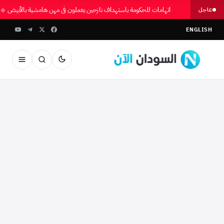
اتهامات للحكومة باستهداف نازحين يعملون في مهن هامشية بالأبيض
◆
عاجل
ENGLISH