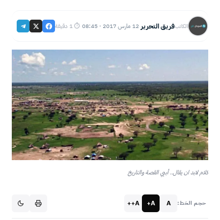
فريق التحرير
12 مارس 2017 · 08:45
⏱ 1 دقيقة
الكاتب
·
·
كلام لابد ان يقال.. أبيي ﺍﻟﻘﺼﺔ ﻭﺍﻟﺘﺎﺭﻳﺦ
A++
A+
A
حجم الخط: