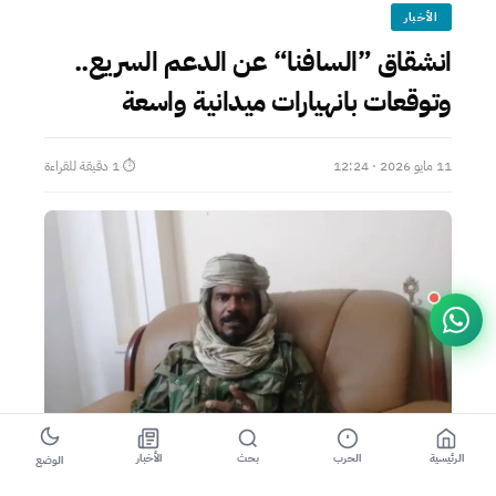
الأخبار
انشقاق ”السافنا“ عن الدعم السريع..
وتوقعات بانهيارات ميدانية واسعة
11 مايو 2026 · 12:24
⏱ 1 دقيقة للقراءة
الرئيسية
الحرب
بحث
الأخبار
الوضع
الميدان – السودان الآن