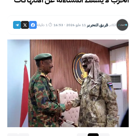
فريق التحرير
11 مايو 2026 · 16:53
⏱ 1 دقيقة
الكاتب
·
·