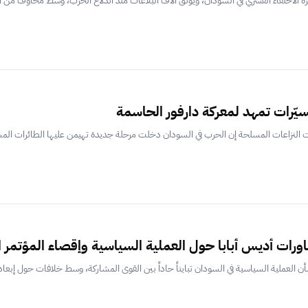
ة الاختفاء القسري في السودان، ويوثق آلاف البلاغات منذ اندلاع الحرب، وسط مخاوف من ا
سيّرات تمهد لمعركة دارفور الحاسمة
 النزاعات المسلحة إن الحرب في السودان دخلت مرحلة جديدة تهيمن عليها الطائرات المسي
رات أديس أبابا حول العملية السياسية وإقصاء المؤتمر 
لعملية السياسية في السودان تبايناً حاداً بين القوى المشاركة، وسط خلافات حول إبعاد ال