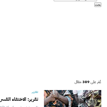
بحث
عُثر على
389
مقال
تقارير
تقرير: الاختفاء الق