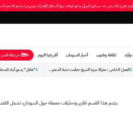
 محكوم عليها بالسجن
◆
سيناتور أميركي يدعو لوقف بيع السلاح للإمارات ويتهمها بدعم الدعم 
وآراء
ثقافة وفنون
أخبار السودان
أفريقيا اليوم
🗺 خريطة الحرب 
2
العمل الخاص : معركة جبرة الشيخ حطمت نخبة الدعم...
3
يضم هذا القسم تقارير وتحليلات معمقة حول السودان، تشمل القضايا السياسية والاقتصادية والإنسانية، مع قراءة موسعة للأحداث والتطورات.