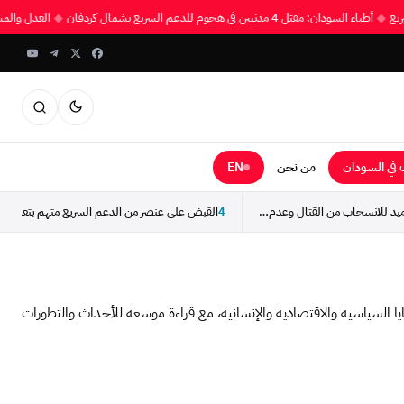
السريع
◆
أطباء السودان: مقتل 4 مدنيين في هجوم للدعم السريع بشمال كردفان
◆
العدل وا
في السودان
من نحن
EN
”هلال“ يدعو أبناء المحاميد للانسحاب من القتال وعدم الاستجابة...
4
القبض على عنصر من الدعم السريع متهم بتعذيب و