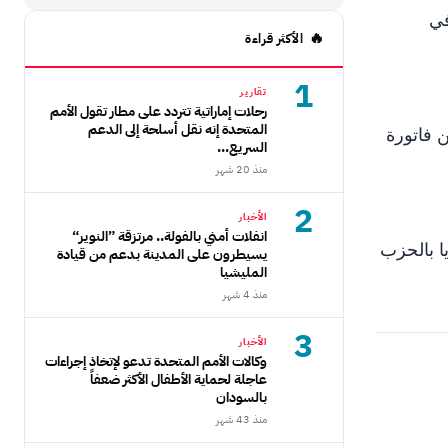
في
الأكثر قراءة
1
تقارير
رحلات إماراتية تتردد على مطار تقول الأمم
المتحدة إنه نقل أسلحة إلى الدعم
ن فاتورة
السريع...
منذ 20 شهر
2
الأخبار
انفلات أمني بالفولة.. مرتزقة ”النوير“
 السوداني بعد حملة الاعتقالات الواسعة التي طالت أكثر من 20 قياديا بالحزب
يسيطرون على المدينة بدعم من قيادة
المليشيا
منذ 4 شهر
3
الأخبار
وكالات الأمم المتحدة تدعو لإتخاذ إجراءات
عاجلة لحماية الأطفال الأكثر ضعفاً
بالسودان
منذ 43 شهر