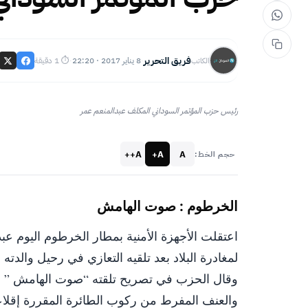
فريق التحرير
8 يناير 2017 · 22:20
⏱ 1 دقيقة
الكاتب
·
·
رئيس حزب المؤتمر السوداني المكلف عبدالمنعم عمر
A++
A+
A
حجم الخط:
الخرطوم : صوت الهامش
اعتقلت الأجهزة الأمنية بمطار الخرطوم اليوم ع
لمغادرة البلاد بعد تلقيه التعازي في رحيل والدته
وقال الحزب في تصريح تلقته “صوت الهامش ” ان 
والعنف المفرط من ركوب الطائرة المقررة إقلاعه