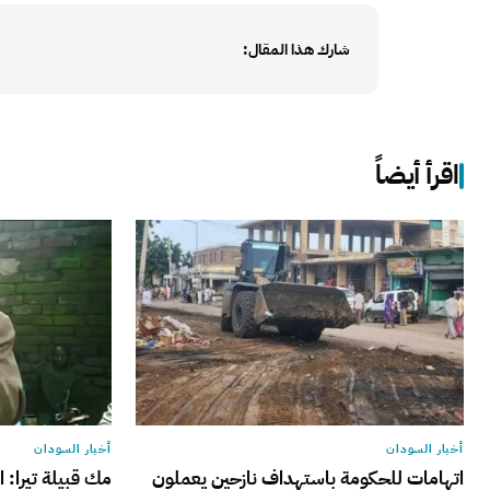
شارك هذا المقال:
اقرأ أيضاً
أخبار السودان
أخبار السودان
اتهامات للحكومة باستهداف نازحين يعملون
مك قبيلة تيرا: ا