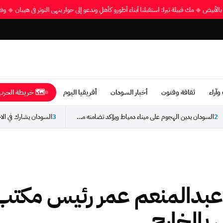
ة بالأبيض
◆
مك قبيلة تيرا: استقبلنا أبناء أطورو كأهلٍ وندعو إلى حوار ينهي التوتر في هيبان
◆
و
وآراء
ثقافة وفنون
أخبار السودان
أفريقيا اليوم
🗺 خريطة الحرب 
2
السودان يدين الهجوم على ميناء دمياط ويؤكد تضامنه مع...
3
ل عبدالمنعم عمر رئيس مكتب
 بالخارج