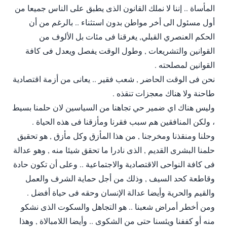
المأساة .. إننا لا نملك القانون الذى يطبق على الناس جميعا من
أول مسئول الى أخر مواطن بدون استثناء .. بالرغم من أن
الحكم العنصري القبلي, يغرقنا فى مئات بل الألوف من
القوانين والتشريعات , وطول الوقت يفصل ويعدل فى كافة
القوانين لمصلحته .
نحن فى الوقت الحاضر , شعب فقير .. يعانى من أزمة اقتصادية
طاحنة ولا هناك معجزات تنقذه .
وليس هناك اي ضمير حي تجاهنا من السياسين لان حلمنا بسيط
، ولكن المنافقين هم سبب فقرنا ومأزقنا فى هذه الحياة .
وحلنا ومنقذنا ومخرجنا , من هذا المأزق وكل مأزق , هو تحقيق
حلمنا البشرى القديم , الذى نادرا ما تحقق شيئا منه , وهو عدالة
فى كافة النواحى الاقتصادية والاجتماعية .. وعلى أن تكون حادة
وقاطعة كحد السيف , وذلك من أجل حماية الشرف والعمل
والقيم والحرية وأيضا عدالة الإنسان وحقه فى حياة أفضل .
ومن أخطر أمراض شعبنا .. هو التجاهل والسكوت الذى نشكو
منه أو كففنا ويئسنا حتى من الشكوى .. وأيضا اللامبالاة , وهذا