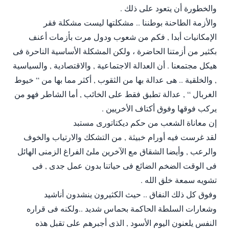
والخطورة أن يتعود على ذلك .
والأزمة الطاحنة بوطننا .. مشكلتها ليست مشكلة فقر
الإمكانيات أبدا , فكم من شعوب ودول مرت بأزمات أعنف
بكثير من أزمتنا الحاضرة ، ولكن المشكلة الأساسية الناحرة فى
هيكل مجتمعنا . أن العدالة الاجتماعية , والاقتصادية , والسياسية
, والخلقية .. هى عدالة بها من الثقوب , أكثر مما بها من “ خيوط
الغربال “ , عدالة تطبق فقط على الخائب , أما الشاطر فهو من
يركب فوقها وفوق أكتاف الأخريين .
إن معاناة الشعب من حكم ديكتاتورى مستبد
لقد غرست فيه أورام خبيثة , من التشكك والارتياب والخوف
والرعب , وأيضا الشقاق مع الآخرين ملئ الفراغ الزمنى الهائل
فى الوقت الضخم الضائع فى حياتنا بدون عمل جدى , فى
تشويه سمعة خلق الله .
وفوق كل ذلك النفاق .. حيث الكثيرون ينشدون أناشيد
وشعارات السلطة الحاكمة بحماس شديد ..ولكنه فى قراره
النفس يلعنون اليوم الأسود , الذى أجبرهم على تقبل هذه