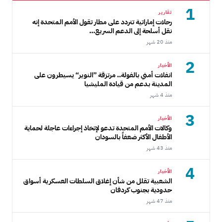
1
تقارير
رحلات إماراتية تتردد على مطار تقول الأمم المتحدة إنه
نقل أسلحة إلى الدعم السريع...
منذ 20 شهر
2
الأخبار
انفلات أمني بالفولة.. مرتزقة ”النوير“ يسيطرون على
المدينة بدعم من قيادة المليشيا
منذ 4 شهر
3
الأخبار
وكالات الأمم المتحدة تدعو لإتخاذ إجراءات عاجلة لحماية
الأطفال الأكثر ضعفاً بالسودان
منذ 43 شهر
4
الأخبار
الشعبية تقلل من شأن إغلاق السلطات العسكرية أسواق
حدودية بجنوب كردفان
منذ 47 شهر