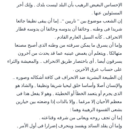
الإحساس البغيض الرهيب بأن البلد ليست بلدك , وإنك أخر
المسئولين عنها .
إن الشعب موضوع بين “ ناريين “.. إما أن يبقى نظيفا جائعا
شريدا فى وطنه , وخائفا أن يدوسه وخائفا أن يدوسه قطار
الانحراف , كأنه السيل العارم القادم .
وإما أن يسرق ما يمكن سرقته من وطنه الذى أصبح مصنعا
متهالكا , ويتعلم أن يغمض عينيه عما قد يحدث من آخرون
يسرقون أيضا , أى باختصار طريق الانحراف .. والمعيشة والثراء
على حساب عرق الآخرين .
إن الطبيعة البشرية ضد الانحراف فى كافة أشكاله وصوره ..
والإنسان أصلا وأساسا خلق ليحيا شريفا ونظيفا , والشاذ هو
الذى يجرم أو يتعمد الخطأ أو الخطيئة , وهو لا يفعل هذا فى
معظم الأحيان إلا مرغما , وإلا بالذات إذا وضعته بين خيارين
بشعى القسوة الرهيبة وهما :
إما أن تجف روحه ويعانى من شرفه وقناعته .
وإما أن يقلد السائد ويفسد وينحرف إضرارا فى أول الأمر ,