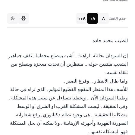
A++
A+
A
حجم الخط:
الطيب محمد جاده
إن السودان بحالته الراهنة .. أشبه بمصنع محطما , تقف جماهير
الشعب ملتفين حوله .. منتظرين أن تحدث معجزة وينصلح من
تلقاء نفسه .
واما طال الانتظار .. وفرغ الصبر .
للأسف هذا المنظر المفجع الفظيع المؤلم , الذى نراه فى حالة
وطننا السودان الآن .. ويجعلنا نتساءل عن سبب هذه المشكلة .
وفى الحقيقة , ليست المشكلة الغرب او الشرق او الوسط
مشكلتنا الحقيقية .. هى وجود نظام دكتاتوري يرفع شعاراته
الصورية القهرية وأجهزته الإرهابية , ولا يمكنه أن يحل المشكلة
فهو المشكلة نفسها .