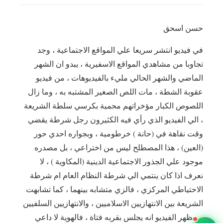
حسن اسحق
في فيديو انتشر سريعا علي المواقع الاجتماعية ، وجد
تجاوبا من مشاهدي المواقع الاسفيرية ، يبدو ان الشهر
الماضي والشهر الحالي مليء بالفيديوهات ، من فيديو
عقوبة الشطة ، مات اللص الصغير المشتبه به ، وما زال
اللصوص الكبار مؤخراتهم محمية بكرسي سلطة الشريعة
، الي الفيديو الذي رأي فيه الكثيرون رجل شرطة يقضي
وقت نقاهة في (حانة ) خرطومية ، وبجواره احدي حور
(العين) ، هذا المصطلح ليس من اختراعي ، بل مصدره
موجود علي الجذور الاجتماعية الدينية (المكاوية ) ، لا
نعرف اذا كان ينتمي الي شرطة النظام العام ام شرطة
الاحتياطي المركزي ، فالزي متشابه بينهما ، كما تشابهت
الشريعة بين الانتهازيين الاسلاميين ، والانتهازيين السلفيين
، ويظهر الفيديو انه يجلس بقربه فتاة ، فالهوية لا داعي