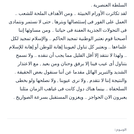
السلطة العنصرية .
لقد تكاثرت الأورام الخبيثة .. ومن الأهداف الملحة للشعب ..
العمل على الفور فى إستئصالها وبترها , حتى لا نستمر ونتمادى
فى التحولات الجذرية العفنة فى حياتنا .. ومن مساوئها إننا
أصبحنا قوم نعتبر الوطنية تمجيد الحاكم .. والإسلام تمجيد لكل
علماءها .. ونعتبر كل تناول لعيوبنا إهانة للوطن أو إهانة للإسلام
.. ولهذا لا ننتقد إلا أقل القليل مما يجب أن ننقده .. ولا نسمح
بتناول أى عيب فينا إلا برفق وحنان ومن بعيد , مع الاعتذار
الشديد والتبرير الهائل مقدما عن أننا سنقول بعض الحقيقة .
والنتيجة إننا لا نتقدم , ولا نرى عيوبنا , ولا نصلحها ولو بخطى
السلحفاة .. بينما هناك دول كانت فى غياهب الزمان مثلنا
يعبرون الان الحواجز .. ويغزون المستقبل بسرعة الصواريخ .
الوسوم: