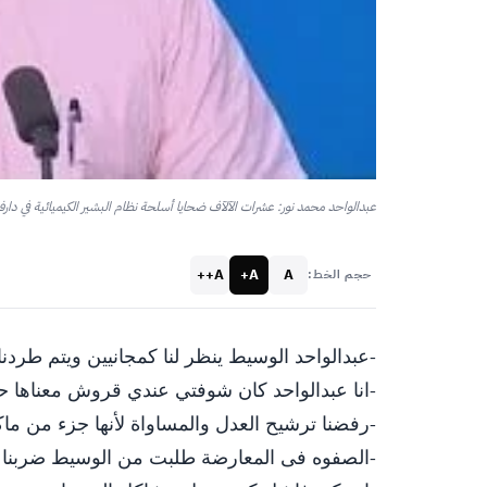
A++
A+
A
حجم الخط:
-عبدالواحد الوسيط ينظر لنا كمجانيين ويتم طردنا
-انا عبدالواحد كان شوفتي عندي قروش معناها 
-رفضنا ترشيح العدل والمساواة لأنها جزء من ماكي
-الصفوه فى المعارضة طلبت من الوسيط ضربنا .