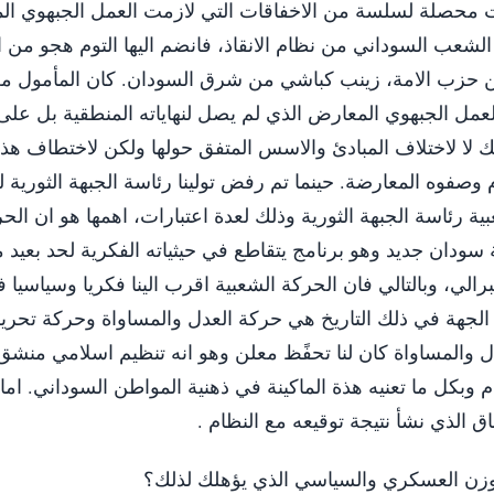
كانت محصلة لسلسة من الاخفاقات التي لازمت العمل الجبهوي ا
شعب السوداني من نظام الانقاذ، فانضم اليها التوم هجو من 
من حزب الامة، زينب كباشي من شرق السودان. كان المأمول م
العمل الجبهوي المعارض الذي لم يصل لنهاياته المنطقية بل عل
ك لا لاختلاف المبادئ والاسس المتفق حولها ولكن لاختطاف هذة
م وصفوه المعارضة. حينما تم رفض تولينا رئاسة الجبهة الثورية 
ية رئاسة الجبهة الثورية وذلك لعدة اعتبارات، اهمها هو ان الح
سودان جديد وهو برنامج يتقاطع في حيثياته الفكرية لحد بعيد 
رالي، وبالتالي فان الحركة الشعبية اقرب الينا فكريا وسياسيا 
الجهة في ذلك التاريخ هي حركة العدل والمساواة وحركة تحري
عدل والمساواة كان لنا تحفًظ معلن وهو انه تنظيم اسلامي منش
 وبكل ما تعنيه هذة الماكينة في ذهنية المواطن السوداني. اما
 الذي نشأ نتيجة توقيعه مع النظام .
لوزن العسكري والسياسي الذي يؤهلك لذلك؟