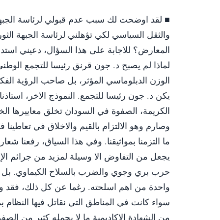
■ لقد اوضحت لك سبب عدم قبولي لرئاسة الجبهة ا
والثقل السياسي لكي تؤهلني لرئاسة الجبهة الثور
المعارض؟ للاجابة على هذا السؤال، دعيني استدعي
لماذا لم يصبح د. جون قرنق رئيسا للتجمع الوط
الوزن الدبلوماسي المؤثر، بل صاحب الرؤية الفك
يكن د. جون رئيسا للتجمع. النموذج الاخر، استاذ
الكريمة، الصفوة في السودان تخلق معاييرها الخاصة
وصارم وهو الالتزام بالقيم والاخلاق في تعاطينا 
ما التزمنا بمواثيقنا. وفي هذا السياق، رفعنا شع
يجعل من التفاوض الا وسيلة لمزيد من جرائم الإبادة
حرب بري وجوي والضرب بالسلاح الكيماوي. بل جعل
واحدة من اهم اسلحته. رغما عن كل ذلك، فقد واج
سواء كانت في المناطق التي نقاتل فيها النظام ب
من الشهادة الاكاديمية ما لا يحمله كثير من الصف