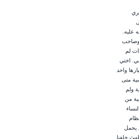
كري
ل
 عليه.
 وصاحب
ات لم
ني. اختي
ارها واحد
سية متى
ة ولم
عية من
لنساء
نظام
ن يحمل
لهث خلفنا