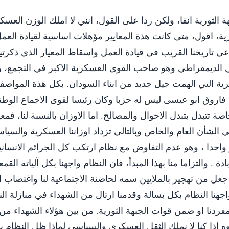
لثورية انفا، ولكن ردا على القول، انني لا املك الوزن العس
ية، اقول، متى كانت هذة المعايير مؤهلات اساسية لقيادة العم
 تاريخنا القريب في قيادة العمل واسقاط المعيار الذي ذكرتيه
ني الديمقراطي وهو صاحب القوى العسكرية الاكبر في التجمع،
رية التي الهمت جيل جديد من ابناء السودان. بكل هذة المواصف
نا فاروق ابو عيسى ليس له حزبا وكان رئيسا لقوى الاجماع الوط
 تتبدل بتبدل الاحوال والمصالح. اما الاوزان بالنسبة لنا، فمعي
في الشأن العام والخاص وبالتالي تزداد اوزاننا العسكرية والسيا
ار واحدا ، وهو عدم التفاوض مع نظام ارتكب كل الجرائم الانساني
 . والتزاما منا بهذا المبدأ، فان النظام واجهنا بكل آلياته القم
 من تهجير بالملايين سمه لحاضنة الاجتماعية لنا واغتصاب ا
هنا النظام بكل بسالة وقدمنا ارتال من الشهداء في منازلة ال
مفردنا او ضمن قوات الجبهة الثورية. من بين هؤلاء الشهداء م
وه اذا كنا لا نملك الثقل العسكري والسياسي لماذا ظل النظام ي