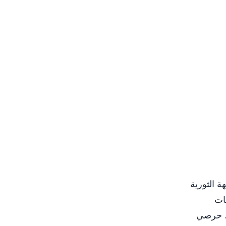
ة الثورية
قات
ا، حرصي