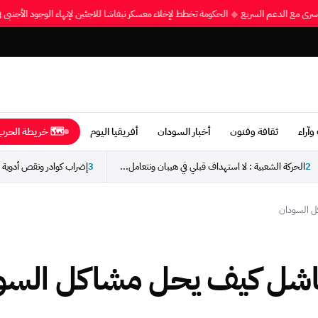
ل الأسرى مع الدعم السريع
◆
الحكومة تخطط لإخلاء معسكر نيفاشا للاجئين لإنهاء الوجود الأجن
وآراء
ثقافة وفنون
أخبار السودان
أفريقيا اليوم
🗺 خريطة الحرب 
2
الحركة الشعبية : لا استهداف قبلي في هيبان ونتعامل...
3
ل السودان
 فاشل كيف يحل مشاكل السو