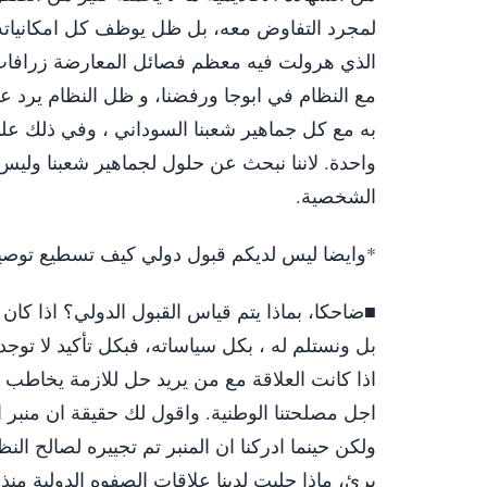
لمجرد التفاوض معه، بل ظل يوظف كل امكانياته
الذي هرولت فيه معظم فصائل المعارضة زرافات وو
مع النظام في ابوجا ورفضنا، و ظل النظام يرد عليهم
به مع كل جماهير شعبنا السوداني ، وفي ذلك عل
واحدة. لاننا نبحث عن حلول لجماهير شعبنا وليس
الشخصية.
*وايضا ليس لديكم قبول دولي كيف تسطيع توصيل
■ضاحكا، بماذا يتم قياس القبول الدولي؟ اذا كان 
بل ونستلم له ، بكل سياساته، فبكل تأكيد لا توجد
اذا كانت العلاقة مع من يريد حل للازمة يخاطب ج
اجل مصلحتنا الوطنية. واقول لك حقيقة ان منبر الدو
ولكن حينما ادركنا ان المنبر تم تجييره لصالح
برئ، ماذا جلبت لدينا علاقات الصفوه الدولية منذ