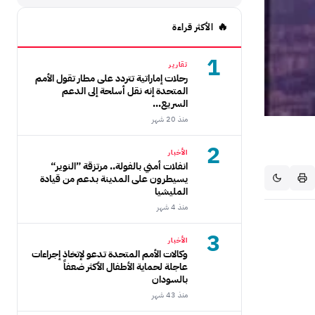
الأكثر قراءة
1
تقارير
رحلات إماراتية تتردد على مطار تقول الأمم
المتحدة إنه نقل أسلحة إلى الدعم
السريع...
منذ 20 شهر
2
الأخبار
انفلات أمني بالفولة.. مرتزقة ”النوير“
يسيطرون على المدينة بدعم من قيادة
المليشيا
منذ 4 شهر
3
الأخبار
وكالات الأمم المتحدة تدعو لإتخاذ إجراءات
عاجلة لحماية الأطفال الأكثر ضعفاً
بالسودان
منذ 43 شهر