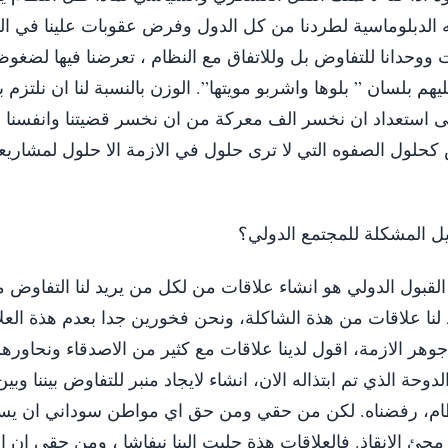
 الدبلوماسية لطردنا من كل الدول وفرض عقوبات علينا في ا
حدانا للتفاوض بل وللاتفاق مع النظام ، تعرضنا فيها لضغوظ 
 بلسان ” بلوها واشربو مويتها”. الوزن بالنسبة لنا ان نلتزم بما
ى استعداد ان نخسر الف معركة من ان نخسر قضيتنا وانفسنا 
 كحلول الصفوه التي لا ترى حلول في الازمة الا حلول لمشاريع
 المشكلة للمجتمع الدولي؟
القبول الدولي هو انشاء علاقات من لكل من يريد لنا التفاوض م
 لنا علاقات من هذة الشاكلة، ونحن فخورين جدا بعدم هذة العلا
وهر الازمة، اقول لدينا علاقات مع كثير من الاصدقاء ونحاوره
حة الذي تم ابتذاله الان، انشاء لايجاد منبر للتفاوض بيننا وبين
 النظام، رفضناه. لكن من حقي ومن حق اي مواطن سوداني ان ي
 مجئ الانقاذ. فالعلاقات هذة جلبت الينا نيفاشا ، ومن حقي ان 