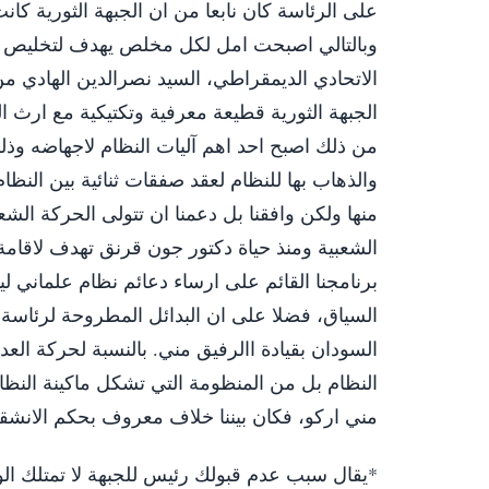
على الرئاسة كان نابعا من ان الجبهة الثورية 
وبالتالي اصبحت امل لكل مخلص يهدف لتخليص ال
الاتحادي الديمقراطي، السيد نصرالدين الهادي 
الجبهة الثورية قطيعة معرفية وتكتيكية مع ارث 
من ذلك اصبح احد اهم آليات النظام لاجهاضه وذل
والذهاب بها للنظام لعقد صفقات ثنائية بين النظا
منها ولكن وافقنا بل دعمنا ان تتولى الحركة الشعب
الشعبية ومنذ حياة دكتور جون قرنق تهدف لاقامة 
برنامجنا القائم على ارساء دعائم نظام علماني ليب
السياق، فضلا على ان البدائل المطروحة لرئاسة 
السودان بقيادة االرفيق مني. بالنسبة لحركة ال
النظام بل من المنظومة التي تشكل ماكينة النظام
مني اركو، فكان بيننا خلاف معروف بحكم الانشقاق
*يقال سبب عدم قبولك رئيس للجبهة لا تمتلك ا