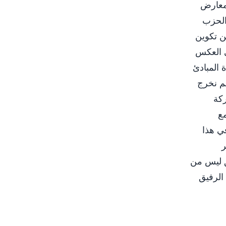
لمعارض
الحزب
ن تكوين
ى العكس
 المبادئ
لم نخرج
ركة
مع
في هذا
ر
ق ليس من
 الرفيق