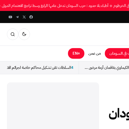
بي في الخرطوم
◆
أطباء بلا حدود : حرب السودان تدخل عامها الرابع وسط تراجع الاهتمام الدول
في السودان
من نحن
EN
إضراب كوادر ونقص أدوية الكيماوي يفاقمان أزمة مرضى السرطان...
4
دان