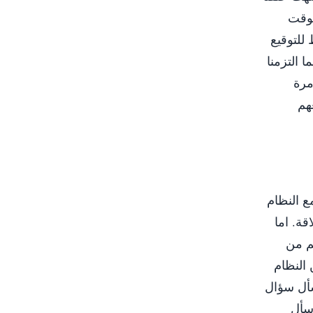
لوقت
للتوقيع
 التزمنا
مرة
هم
ع النظام
قة. اما
م من
 النظام
سأل سؤال
اسأل