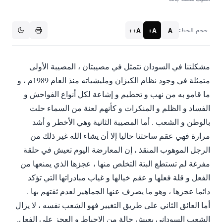
A++
A+
A
حجم الخط:
مشكلتنا في السودان تتمثل في مصيبتان ، المصيبة الأولى
متمثلة في وجود نظام الكيزان ومليشياته منذ العام 1989م ، و
ما قامو به من نهب و تحطيم و إشاعة لكل أنواع الفواحش و
الفساد و الظلم و المنكرات و كأنهم لعنة من السماء حلت
بالوطن و الشعب . أما المصيبة الثانية وهي الأخطر و أشد
مرارة فهي عقم ساحتنا حاليا إلا أن يشاء الله غير ذلك من
الرجل الموهوب المنقذ ، إن المعارضة اليوم تعيش في حلقة
مفرغة لم تستطع البتة التخلص منها ، عجزها الذي يمنعها من
الفعل و قلة فعلها و عقم خيالها و غياب مبادراتها التي تؤكد
دائما عجزها ، وهو ما يصرف عنها الجماهير لعدم ثقتهم بها .
أما العائق الثاني على طريق التغيير فهو الشعب نفسه ، لا يزال
الشعب السوداني يعيش حالة من الإحباط و العجز على الفعل.