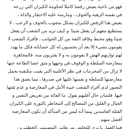
فهو من ناحية يعيش رفضا كاملا لحكومة الكيزان التي زرعة
في نفسه الرهبة والخوف ، ومارسة عليه الاحتقار والذلة ،
يعيش هذا الرفض للكيزان بشكل مشوب بالخوف و الرعب ، لا
يستطيع معهم أن يفعل شيئا. و كيف تريد من الشعب أن يفعل
شيئا وهو محبط وفاقد الثقة من كل الجوانب ، فأفراد الشعب لا
يقومون بشيء إلا بعد أن يحسبون له كل حساباته فكل ما يهدد
لهم توازنهم الهش لا يقومون به و لا يقتربون منه. فالمجاهرة
بمعارضة السلطة و الوقوف في وجهها و شق عصا الطاعة عنها
لا تزال من المحرمات في نظر الأغلبية التي بقيت مكتفية بحمل
معارضتها للسلطة و نقمتها عليها في صدرها ، مما يعمق هذا
التصور لدى أفراد الشعب خيبة الأمل في المعارضة و عدم ثقتها
فيها. فلسان حال أغلبهم يقول: ما الفائة من تعريض النفس و
العيال و القليل من المصالح إلى المخاطر بالثورة على الكيزان
القتلة الفاسدين بينما أنه ليس من المتأكد أن تكون المعارضة
أفضل منهم .
فما العمل يا ترى للتخلص من هاتين المصيبتين الخطتيرين