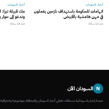
أخبار السودان
أخبار السودان
اتهامات للحكومة باستهداف نازحين يعملون
مك قبيلة تيرا: ا
في مهن هامشية بالأبيض
وندعو إلى حوار ي
منذ 12 ساعة
منذ 13 ساعة
N
السودان الآن
منصة إخبارية سودانية مستقلة، تغطي أخبار السودان والمنطقة بموضوعية واحترافية.