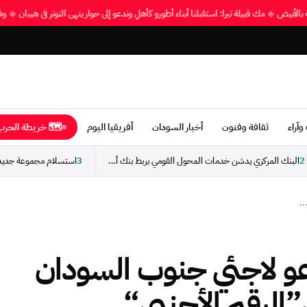
شية بالأبيض
◆
مك قبيلة تيرا: استقبلنا أبناء أطورو كأهلٍ وندعو إلى حوار ينهي التوتر في هيبان
◆
وآراء
ثقافة وفنون
أخبار السودان
أفريقيا اليوم
🗺 خريطة الحرب 
2
البنك المركزي يدشن خدمات المحول القومي بربط بنك أمدرمان...
3
..
عو لاجئي جنوب السودان
الرقم الأجنبي“