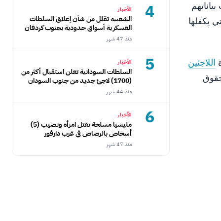
4
ياناتهم
الأخبار
الشعبية تقلل من شأن إغلاق السلطات
ي يكفلها
العسكرية أسواق حدودية بجنوب كردفان
منذ 47 شهر
5
ة
اللاجئين
الأخبار
السلطات السودانية تعلن استقبال أكثر من
حقوق
(1700) لاجئ جديد من جنوب السودان
منذ 44 شهر
6
الأخبار
مليشيا مسلحة تقتل امرأة وتصيب (5)
أشخاص بالرصاص في غرب دارفور
منذ 47 شهر