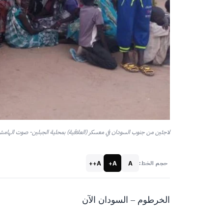
لاجئين من جنوب السودان في معسكر (العلاقية) بمحلية الجبلين- صوت الهام
A++
A+
A
حجم الخط:
الخرطوم – السودان الآن