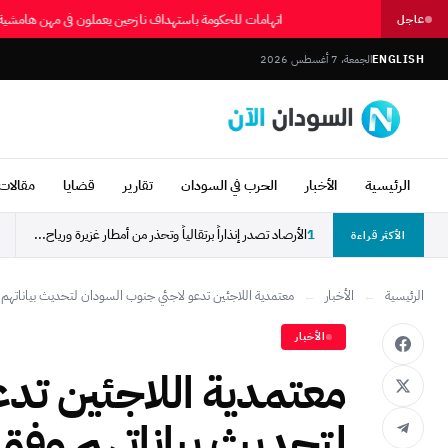
اتهامات للحكومة باستهداف نازحين يعملون في مهن هام
عاجل
ENGLISH
الجمعة، 7 أغسطس 2026
الرئيسية
الأخبار
الحرب في السودان
تقارير
قضايا
مقالات 
1
الأرصاد تصدر إنذاراً برتقالياً وتحذر من أمطار غزيرة ورياح...
الأكثر قراءة
الرئيسية
←
الأخبار
←
معتمدية اللاجئين تدعو لاجئي جنوب السودان لتحديث بياناتهم.
الأخبار
معتمدية اللاجئين تد
لتحديث بياناتهم وفق”