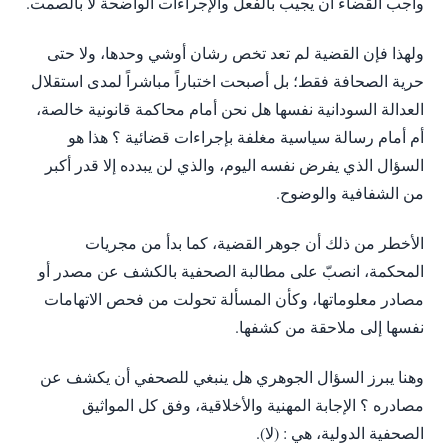
واجب القضاء أن يجيب بالفعل والإجراءات الواضحة لا بالصمت.
ولهذا فإن القضية لم تعد تخص رشان أوشي وحدها، ولا حتى
حرية الصحافة فقط؛ بل أصبحت اختباراً مباشراً لمدى استقلال
العدالة السودانية نفسها هل نحن أمام محاكمة قانونية خالصة،
أم أمام رسالة سياسية مغلفة بإجراءات قضائية ؟ هذا هو
السؤال الذي يفرض نفسه اليوم، والذي لن يبدده إلا قدر أكبر
من الشفافية والوضوح.
الأخطر من ذلك أن جوهر القضية، كما بدأ من مجريات
المحكمة، انصبّ على مطالبة الصحفية بالكشف عن مصدر أو
مصادر معلوماتها، وكأن المسألة تحولت من فحص الاتهامات
نفسها إلى ملاحقة من كشفها.
وهنا يبرز السؤال الجوهري هل ينبغي للصحفي أن يكشف عن
مصادره ؟ الإجابة المهنية والأخلاقية، وفق كل المواثيق
الصحفية الدولية، هي : (لا).