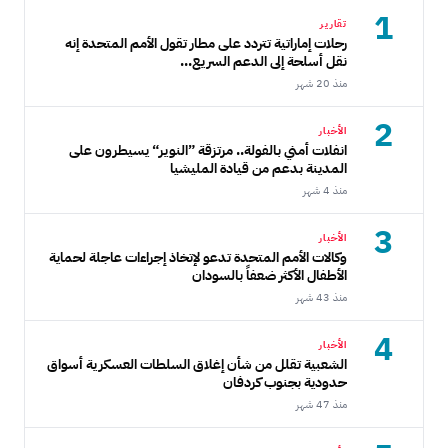
1
تقارير
رحلات إماراتية تتردد على مطار تقول الأمم المتحدة إنه
نقل أسلحة إلى الدعم السريع...
منذ 20 شهر
2
الأخبار
انفلات أمني بالفولة.. مرتزقة ”النوير“ يسيطرون على
المدينة بدعم من قيادة المليشيا
منذ 4 شهر
3
الأخبار
وكالات الأمم المتحدة تدعو لإتخاذ إجراءات عاجلة لحماية
الأطفال الأكثر ضعفاً بالسودان
منذ 43 شهر
4
الأخبار
الشعبية تقلل من شأن إغلاق السلطات العسكرية أسواق
حدودية بجنوب كردفان
منذ 47 شهر