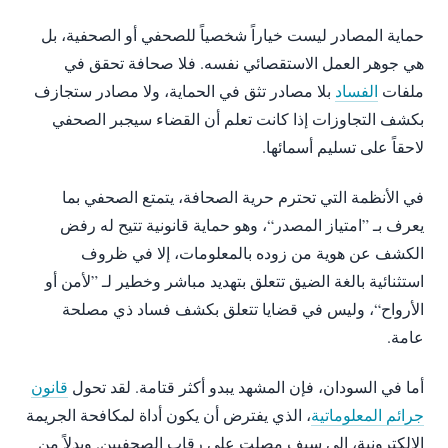
حماية المصادر ليست خياراً شخصياً للصحفي أو الصحفية، بل
هي جوهر العمل الاستقصائي نفسه. فلا صحافة تحقق في
ملفات
الفساد
بلا مصادر تثق في الحماية، ولا مصادر ستجازف
بكشف التجاوزات إذا كانت تعلم أن القضاء سيجبر الصحفي
لاحقاً على تسليم أسمائها.
في الأنظمة التي تحترم حرية الصحافة، يتمتع الصحفي بما
يعرف بـ ”امتياز المصدر“، وهو حماية قانونية تتيح له رفض
الكشف عن هوية من زوده بالمعلومات، إلا في ظروف
استثنائية بالغة الضيق تتعلق بتهديد مباشر وخطير لـ ”لأمن أو
الأرواح“، وليس في قضايا تتعلق بكشف فساد ذي مصلحة
عامة.
أما في السودان، فإن المشهد يبدو أكثر قتامة. لقد تحول
قانون
جرائم المعلوماتية
، الذي يفترض أن يكون أداة لمكافحة الجريمة
الإلكترونية، إلى سيف مصلت على رقاب الصحفيين. وبدلاً من